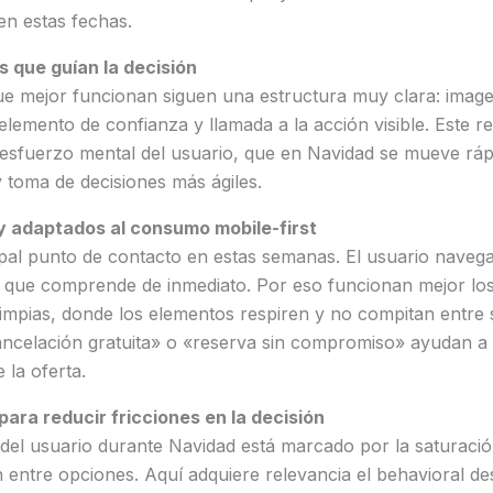
 en estas fechas.
s que guían la decisión
que mejor funcionan siguen una estructura muy clara: imag
 elemento de confianza y llamada a la acción visible. Este rec
l esfuerzo mental del usuario, que en Navidad se mueve rá
y toma de decisiones más ágiles.
y adaptados al consumo mobile-first
cipal punto de contacto en estas semanas. El usuario navega
o que comprende de inmediato. Por eso funcionan mejor los
impias, donde los elementos respiren y no compitan entre s
celación gratuita» o «reserva sin compromiso» ayudan a r
e la oferta.
para reducir fricciones en la decisión
el usuario durante Navidad está marcado por la saturación
entre opciones. Aquí adquiere relevancia el behavioral de