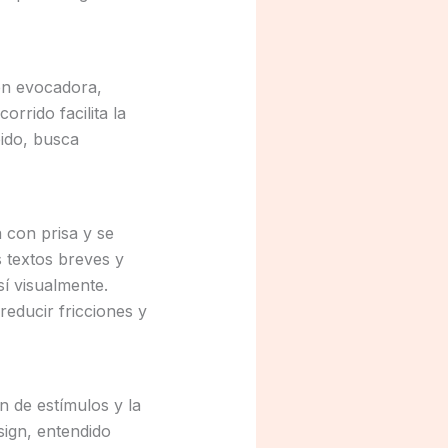
en evocadora,
orrido facilita la
pido, busca
 con prisa y se
 textos breves y
í visualmente.
educir fricciones y
 de estímulos y la
sign, entendido