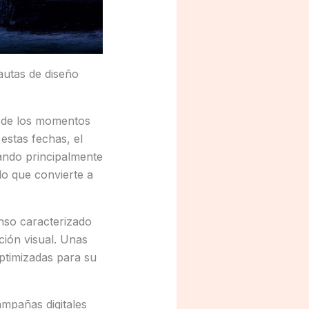
autas de diseño
 de los momentos
estas fechas, el
zando principalmente
lo que convierte a
enso caracterizado
ción visual. Unas
optimizadas para su
ampañas digitales