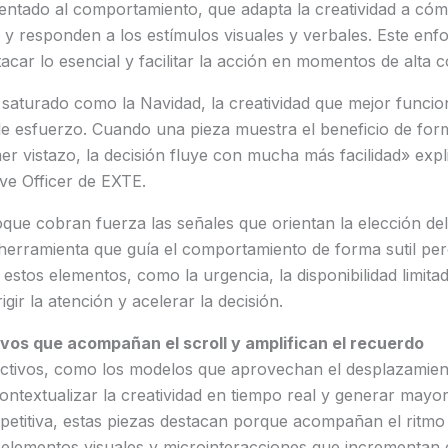
entado al comportamiento, que adapta la creatividad a có
y responden a los estímulos visuales y verbales. Este enf
tacar lo esencial y facilitar la acción en momentos de alta 
saturado como la Navidad, la creatividad que mejor funcion
irle esfuerzo. Cuando una pieza muestra el beneficio de form
er vistazo, la decisión fluye con mucha más facilidad» exp
ive Officer de EXTE.
que cobran fuerza las señales que orientan la elección de
herramienta que guía el comportamiento de forma sutil pero
stos elementos, como la urgencia, la disponibilidad limitad
igir la atención y acelerar la decisión.
vos que acompañan el scroll y amplifican el recuerdo
activos, como los modelos que aprovechan el desplazamient
ontextualizar la creatividad en tiempo real y generar mayo
etitiva, estas piezas destacan porque acompañan el ritmo
 elementos visuales y microinteracciones que incrementan 