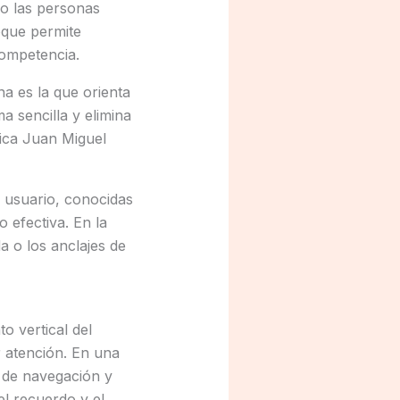
mo las personas
oque permite
competencia.
a es la que orienta
a sencilla y elimina
lica Juan Miguel
l usuario, conocidas
 efectiva. En la
a o los anclajes de
o vertical del
r atención. En una
 de navegación y
el recuerdo y el