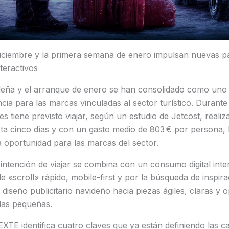
iciembre y la primera semana de enero impulsan nuevas p
teractivos
eña y el arranque de enero se han consolidado como uno
a para las marcas vinculadas al sector turístico. Durante 
s tiene previsto viajar, según un estudio de Jetcost, reali
sta cinco días y con un gasto medio de 803 € por persona, 
a oportunidad para las marcas del sector.
intención de viajar se combina con un consumo digital int
e «scroll» rápido, mobile-first y por la búsqueda de inspira
 diseño publicitario navideño hacia piezas ágiles, claras y 
las pequeñas.
EXTE identifica cuatro claves que ya están definiendo las c