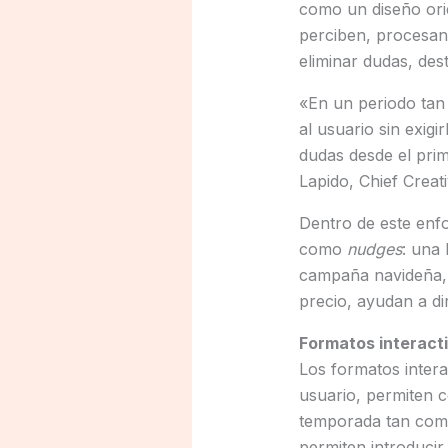
como un diseño ori
perciben, procesan 
eliminar dudas, des
«En un periodo tan 
al usuario sin exig
dudas desde el prim
Lapido, Chief Creat
Dentro de este enfo
como
nudges
: una 
campaña navideña, e
precio, ayudan a dir
Formatos interacti
Los formatos inter
usuario, permiten c
temporada tan comp
permiten introducir