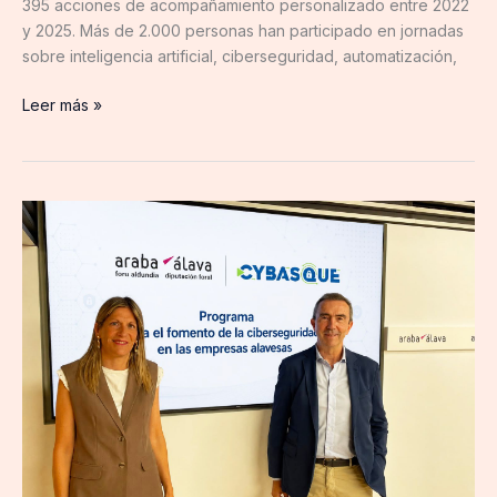
395 acciones de acompañamiento personalizado entre 2022
su
y 2025. Más de 2.000 personas han participado en jornadas
alcance
sobre inteligencia artificial, ciberseguridad, automatización,
hasta
2027
Leer más »
La
Diputación
Foral
de
Álava
y
Cybasque
impulsan
un
programa
para
reforzar