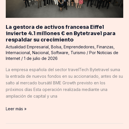
€
en
Bytetravel
para
La gestora de activos francesa Eiffel
respaldar
invierte 4.1 millones € en Bytetravel para
su
respaldar su crecimiento
crecimiento
Actualidad Empresarial
,
Bolsa
,
Emprendedores
,
Finanzas
,
Internacional
,
Nacional
,
Software
,
Turismo
/ Por
Noticias de
Internet
/
1 de julio de 2026
La empresa española del sector travelTech Bytetravel suma
la entrada de nuevos fondos en su accionariado, antes de su
salto al mercado bursátil BME Growth previsto en los
próximos días Esta operación realizada mediante una
ampliación de capital y una
Leer más »