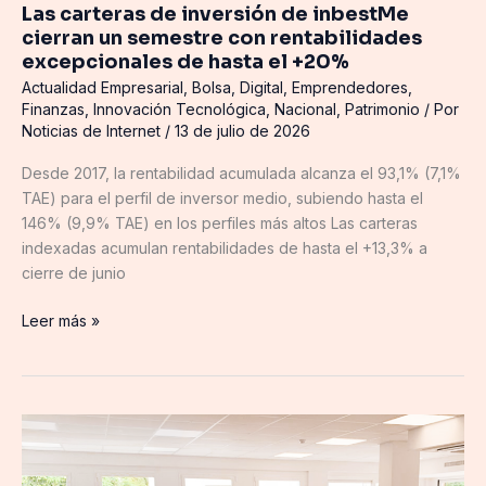
Las carteras de inversión de inbestMe
excepcionales
cierran un semestre con rentabilidades
de
excepcionales de hasta el +20%
hasta
Actualidad Empresarial
,
Bolsa
,
Digital
,
Emprendedores
,
el
Finanzas
,
Innovación Tecnológica
,
Nacional
,
Patrimonio
/ Por
+20%
Noticias de Internet
/
13 de julio de 2026
Desde 2017, la rentabilidad acumulada alcanza el 93,1% (7,1%
TAE) para el perfil de inversor medio, subiendo hasta el
146% (9,9% TAE) en los perfiles más altos Las carteras
indexadas acumulan rentabilidades de hasta el +13,3% a
cierre de junio
Leer más »
DIGITECH
abre
en