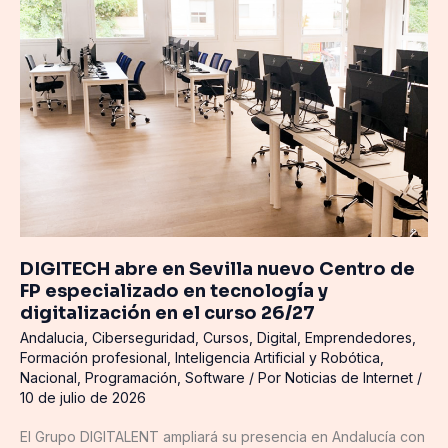
Sevilla
nuevo
Centro
de
FP
especializado
en
tecnología
y
digitalización
en
el
DIGITECH abre en Sevilla nuevo Centro de
FP especializado en tecnología y
curso
digitalización en el curso 26/27
26/27
Andalucia
,
Ciberseguridad
,
Cursos
,
Digital
,
Emprendedores
,
Formación profesional
,
Inteligencia Artificial y Robótica
,
Nacional
,
Programación
,
Software
/ Por
Noticias de Internet
/
10 de julio de 2026
El Grupo DIGITALENT ampliará su presencia en Andalucía con