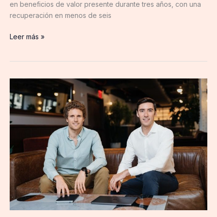
en beneficios de valor presente durante tres años, con una
recuperación en menos de seis
Leer más »
Prosper
AI,
fundada
por
Xavier
de
Gracia
y
Josep
Mingot
capta
30