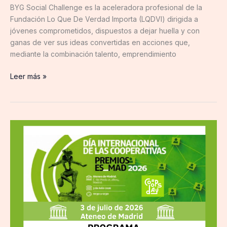
BYG Social Challenge es la aceleradora profesional de la
BYG
Fundación Lo Que De Verdad Importa (LQDVI) dirigida a
Social
jóvenes comprometidos, dispuestos a dejar huella y con
Challenge
ganas de ver sus ideas convertidas en acciones que,
2026
mediante la combinación talento, emprendimiento
Leer más »
El
Ateneo
de
Madrid
acogerá
la
celebración
del
Día