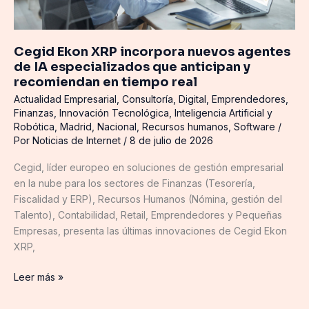
anticipan
y
recomiendan
Cegid Ekon XRP incorpora nuevos agentes
en
de IA especializados que anticipan y
tiempo
recomiendan en tiempo real
real
Actualidad Empresarial
,
Consultoría
,
Digital
,
Emprendedores
,
Finanzas
,
Innovación Tecnológica
,
Inteligencia Artificial y
Robótica
,
Madrid
,
Nacional
,
Recursos humanos
,
Software
/
Por
Noticias de Internet
/
8 de julio de 2026
Cegid, líder europeo en soluciones de gestión empresarial
en la nube para los sectores de Finanzas (Tesorería,
Fiscalidad y ERP), Recursos Humanos (Nómina, gestión del
Talento), Contabilidad, Retail, Emprendedores y Pequeñas
Empresas, presenta las últimas innovaciones de Cegid Ekon
XRP,
Leer más »