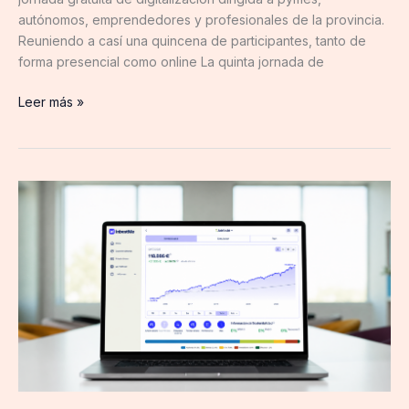
autónomos, emprendedores y profesionales de la provincia.
Reuniendo a casí una quincena de participantes, tanto de
forma presencial como online La quinta jornada de
Leer más »
Las
carteras
de
inversión
de
inbestMe
cierran
un
semestre
con
rentabilidades