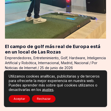
local
de
Las
Rozas
El campo de golf más real de Europa está
en un local de Las Rozas
Emprendedores
,
Entretenimiento
,
Golf
,
Hardware
,
Inteligencia
Artificial y Robótica
,
Internacional
,
Madrid
,
Nacional
/ Por
Noticias de Internet
/
25 de junio de 2026
Utilizamos cookies analíticas, publicitarias y de terceros
Awolf lleva a Madrid el simulador de golf con inteligencia
para ofrecerte la mejor experiencia en nuestra web.
artificial y una plataforma de 15 ejes que recrea el golf más
Puedes aprender más sobre qué cookies utilizamos o
real del mundo El golf acaba de cambiar en España. Awolf,
desactivarlas en los
ajustes
.
empresa española de tecnología aplicada al golf, […]
Aceptar
Rechazar
Leer más »