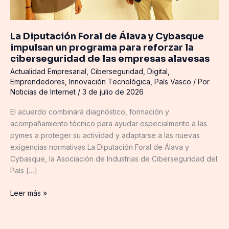
la
ciberseguridad
de
La Diputación Foral de Álava y Cybasque
las
impulsan un programa para reforzar la
empresas
ciberseguridad de las empresas alavesas
alavesas
Actualidad Empresarial
,
Ciberseguridad
,
Digital
,
Emprendedores
,
Innovación Tecnológica
,
País Vasco
/ Por
Noticias de Internet
/
3 de julio de 2026
El acuerdo combinará diagnóstico, formación y
acompañamiento técnico para ayudar especialmente a las
pymes a proteger su actividad y adaptarse a las nuevas
exigencias normativas La Diputación Foral de Álava y
Cybasque, la Asociación de Industrias de Ciberseguridad del
País […]
Leer más »