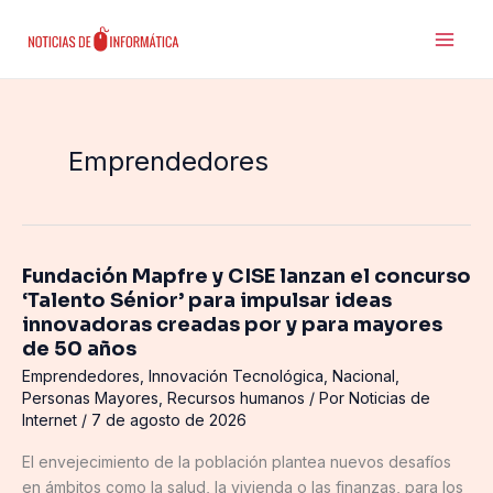
Ir
al
contenido
Emprendedores
Fundación Mapfre y CISE lanzan el concurso
Fundación
‘Talento Sénior’ para impulsar ideas
Mapfre
innovadoras creadas por y para mayores
y
de 50 años
CISE
Emprendedores
,
Innovación Tecnológica
,
Nacional
,
lanzan
Personas Mayores
,
Recursos humanos
/ Por
Noticias de
el
Internet
/
7 de agosto de 2026
concurso
‘Talento
El envejecimiento de la población plantea nuevos desafíos
Sénior’
en ámbitos como la salud, la vivienda o las finanzas, para los