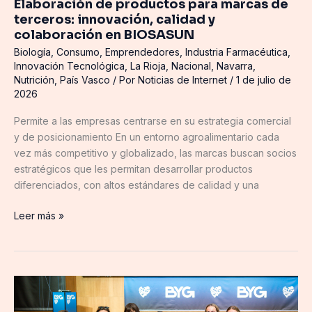
Elaboración de productos para marcas de
en
terceros: innovación, calidad y
BIOSASUN
colaboración en BIOSASUN
Biología
,
Consumo
,
Emprendedores
,
Industria Farmacéutica
,
Innovación Tecnológica
,
La Rioja
,
Nacional
,
Navarra
,
Nutrición
,
País Vasco
/ Por
Noticias de Internet
/
1 de julio de
2026
Permite a las empresas centrarse en su estrategia comercial
y de posicionamiento En un entorno agroalimentario cada
vez más competitivo y globalizado, las marcas buscan socios
estratégicos que les permitan desarrollar productos
diferenciados, con altos estándares de calidad y una
Leer más »
El
deporte