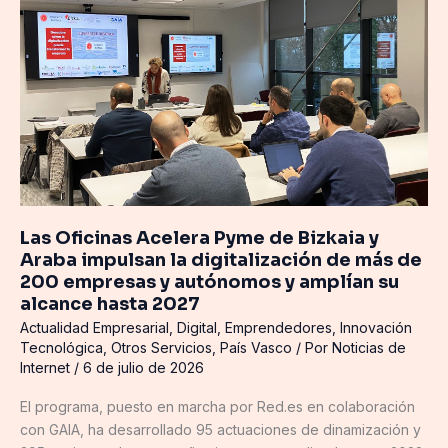
Las
millones
Oficinas
de
Acelera
personas
Pyme
de
Bizkaia
y
Araba
impulsan
la
digitalización
Las Oficinas Acelera Pyme de Bizkaia y
Araba impulsan la digitalización de más de
de
200 empresas y autónomos y amplían su
más
alcance hasta 2027
de
200
Actualidad Empresarial
,
Digital
,
Emprendedores
,
Innovación
Tecnológica
,
Otros Servicios
,
País Vasco
/ Por
Noticias de
empresas
Internet
/
6 de julio de 2026
y
autónomos
El programa, puesto en marcha por Red.es en colaboración
y
con GAIA, ha desarrollado 95 actuaciones de dinamización y
amplían