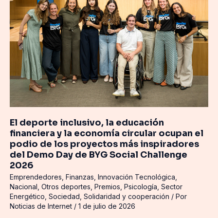
inclusivo,
la
educación
financiera
y
la
economía
circular
ocupan
el
podio
El deporte inclusivo, la educación
de
financiera y la economía circular ocupan el
los
podio de los proyectos más inspiradores
proyectos
del Demo Day de BYG Social Challenge
más
2026
inspiradores
Emprendedores
,
Finanzas
,
Innovación Tecnológica
,
del
Nacional
,
Otros deportes
,
Premios
,
Psicología
,
Sector
Demo
Energético
,
Sociedad
,
Solidaridad y cooperación
/ Por
Day
Noticias de Internet
/
1 de julio de 2026
de