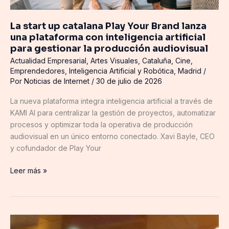
inteligencia
artificial
La start up catalana Play Your Brand lanza
para
una plataforma con inteligencia artificial
gestionar
para gestionar la producción audiovisual
la
Actualidad Empresarial
,
Artes Visuales
,
Cataluña
,
Cine
,
producción
Emprendedores
,
Inteligencia Artificial y Robótica
,
Madrid
/
audiovisual
Por
Noticias de Internet
/
30 de julio de 2026
La nueva plataforma integra inteligencia artificial a través de
KAMI AI para centralizar la gestión de proyectos, automatizar
procesos y optimizar toda la operativa de producción
audiovisual en un único entorno conectado. Xavi Bayle, CEO
y cofundador de Play Your
Leer más »
La