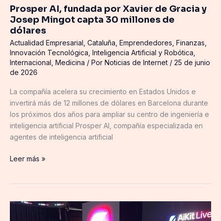
millones
Prosper AI, fundada por Xavier de Gracia y
de
Josep Mingot capta 30 millones de
dólares
dólares
Actualidad Empresarial
,
Cataluña
,
Emprendedores
,
Finanzas
,
Innovación Tecnológica
,
Inteligencia Artificial y Robótica
,
Internacional
,
Medicina
/ Por
Noticias de Internet
/
25 de junio
de 2026
La compañía acelera su crecimiento en Estados Unidos e
invertirá más de 12 millones de dólares en Barcelona durante
los próximos dos años para ampliar su centro de ingeniería e
inteligencia artificial Prosper AI, compañía especializada en
agentes de inteligencia artificial
Leer más »
AiKit
presenta