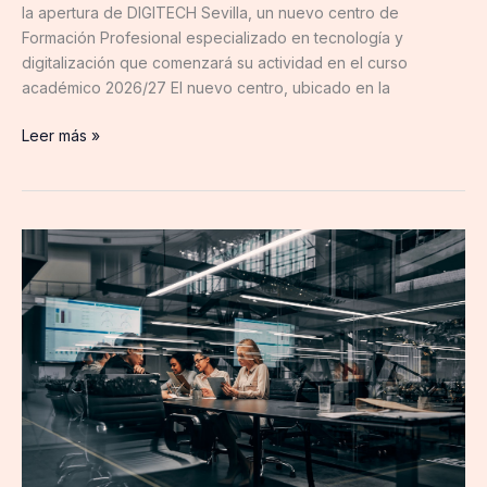
la apertura de DIGITECH Sevilla, un nuevo centro de
Formación Profesional especializado en tecnología y
digitalización que comenzará su actividad en el curso
académico 2026/27 El nuevo centro, ubicado en la
Leer más »
Virtual
Cable
firma
una
alianza
mundial
con
HPE
para
impulsar