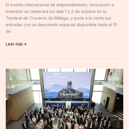
de
El evento internacional de emprendimiento, innovación e
julio
inversión se celebrará los días 1 y 2 de octubre en la
Terminal de Cruceros de Málaga, y pone a la venta sus
entradas con un descuento especial disponible hasta el 15
de
Leer más »
La
gestora
de
activos
francesa
Eiffel
invierte
4.1
millones