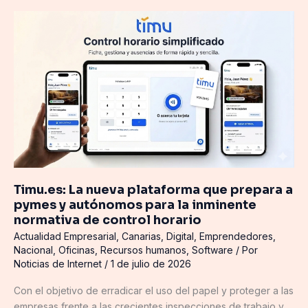
Timu.es:
La
nueva
plataforma
que
prepara
a
pymes
y
autónomos
para
Timu.es: La nueva plataforma que prepara a
la
pymes y autónomos para la inminente
inminente
normativa de control horario
normativa
Actualidad Empresarial
,
Canarias
,
Digital
,
Emprendedores
,
de
Nacional
,
Oficinas
,
Recursos humanos
,
Software
/ Por
control
Noticias de Internet
/
1 de julio de 2026
horario
Con el objetivo de erradicar el uso del papel y proteger a las
empresas frente a las crecientes inspecciones de trabajo y