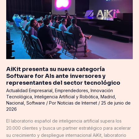
su
nueva
categoría
Software
for
AIs
ante
inversores
y
AiKit presenta su nueva categoría
representantes
Software for AIs ante inversores y
del
representantes del sector tecnológico
sector
Actualidad Empresarial
,
Emprendedores
,
Innovación
tecnológico
Tecnológica
,
Inteligencia Artificial y Robótica
,
Madrid
,
Nacional
,
Software
/ Por
Noticias de Internet
/
25 de junio de
2026
El laboratorio español de inteligencia artificial supera los
20.000 clientes y busca un partner estratégico para acelerar
su crecimiento y despliegue internacional AiKit, laboratorio