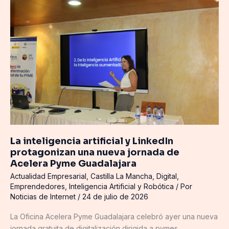
inteligencia
artificial
y
LinkedIn
protagonizan
una
nueva
jornada
de
Acelera
Pyme
Guadalajara
La inteligencia artificial y LinkedIn
protagonizan una nueva jornada de
Acelera Pyme Guadalajara
Actualidad Empresarial
,
Castilla La Mancha
,
Digital
,
Emprendedores
,
Inteligencia Artificial y Robótica
/ Por
Noticias de Internet
/
24 de julio de 2026
La Oficina Acelera Pyme Guadalajara celebró ayer una nueva
jornada gratuita de digitalización dirigida a pymes,