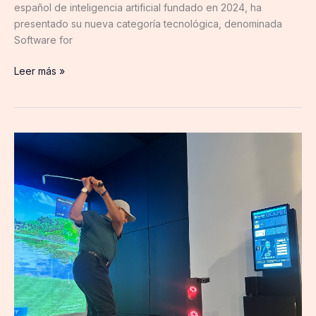
español de inteligencia artificial fundado en 2024, ha
presentado su nueva categoría tecnológica, denominada
Software for
Leer más »
El
campo
de
golf
más
real
de
Europa
está
en
un