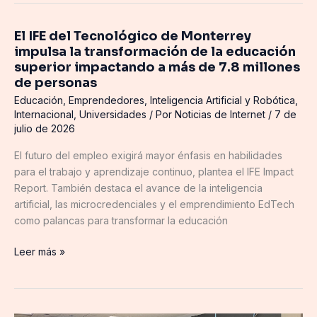
El IFE del Tecnológico de Monterrey
El
impulsa la transformación de la educación
IFE
superior impactando a más de 7.8 millones
del
de personas
Tecnológico
Educación
,
Emprendedores
,
Inteligencia Artificial y Robótica
,
de
Internacional
,
Universidades
/ Por
Noticias de Internet
/
7 de
Monterrey
julio de 2026
impulsa
la
El futuro del empleo exigirá mayor énfasis en habilidades
transformación
para el trabajo y aprendizaje continuo, plantea el IFE Impact
de
Report. También destaca el avance de la inteligencia
la
artificial, las microcredenciales y el emprendimiento EdTech
educación
como palancas para transformar la educación
superior
impactando
Leer más »
a
más
de
7.8