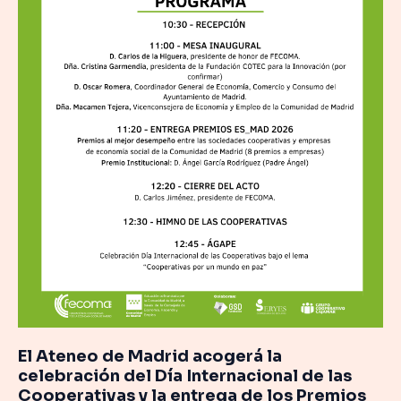
Internacional
de
las
Cooperativas
y
la
entrega
de
los
Premios
ES_MAD
2026
de
FECOMA
El Ateneo de Madrid acogerá la
celebración del Día Internacional de las
Cooperativas y la entrega de los Premios