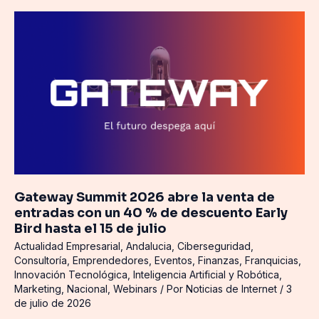
Gateway
Summit
2026
abre
la
venta
de
entradas
con
un
40
Gateway Summit 2026 abre la venta de
%
entradas con un 40 % de descuento Early
de
Bird hasta el 15 de julio
descuento
Actualidad Empresarial
,
Andalucia
,
Ciberseguridad
,
Early
Consultoría
,
Emprendedores
,
Eventos
,
Finanzas
,
Franquicias
,
Bird
Innovación Tecnológica
,
Inteligencia Artificial y Robótica
,
hasta
Marketing
,
Nacional
,
Webinars
/ Por
Noticias de Internet
/
3
el
de julio de 2026
15