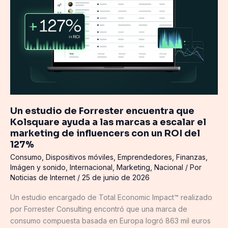
encuentra
que
Kolsquare
ayuda
a
las
marcas
a
escalar
Un estudio de Forrester encuentra que
el
Kolsquare ayuda a las marcas a escalar el
marketing
marketing de influencers con un ROI del
de
127%
influencers
Consumo
,
Dispositivos móviles
,
Emprendedores
,
Finanzas
,
con
Imágen y sonido
,
Internacional
,
Marketing
,
Nacional
/ Por
un
Noticias de Internet
/
25 de junio de 2026
ROI
del
Un estudio encargado de Total Economic Impact™ realizado
127%
por Forrester Consulting encontró que una marca de
consumo compuesta basada en Europa logró 863 mil euros