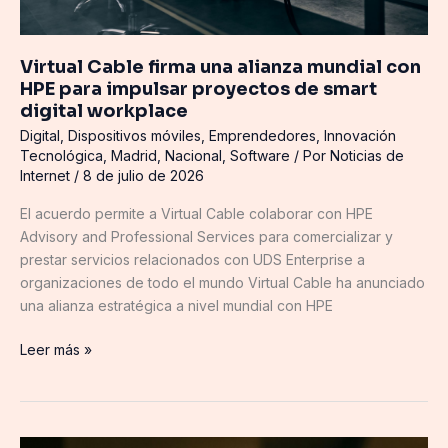
proyectos
de
smart
Virtual Cable firma una alianza mundial con
digital
HPE para impulsar proyectos de smart
workplace
digital workplace
Digital
,
Dispositivos móviles
,
Emprendedores
,
Innovación
Tecnológica
,
Madrid
,
Nacional
,
Software
/ Por
Noticias de
Internet
/
8 de julio de 2026
El acuerdo permite a Virtual Cable colaborar con HPE
Advisory and Professional Services para comercializar y
prestar servicios relacionados con UDS Enterprise a
organizaciones de todo el mundo Virtual Cable ha anunciado
una alianza estratégica a nivel mundial con HPE
Leer más »
Álex,