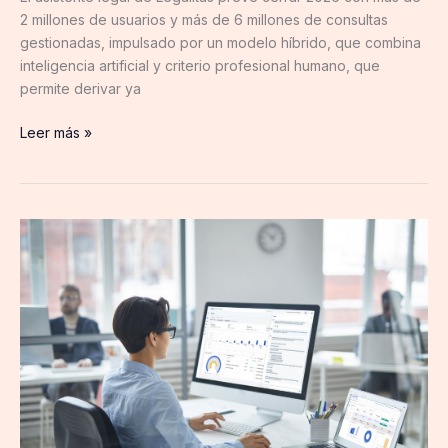
justicia
2 millones de usuarios y más de 6 millones de consultas
gestionadas, impulsado por un modelo híbrido, que combina
inteligencia artificial y criterio profesional humano, que
permite derivar ya
Leer más »
Cegid
Ekon
XRP
incorpora
nuevos
agentes
de
IA
especializados
que