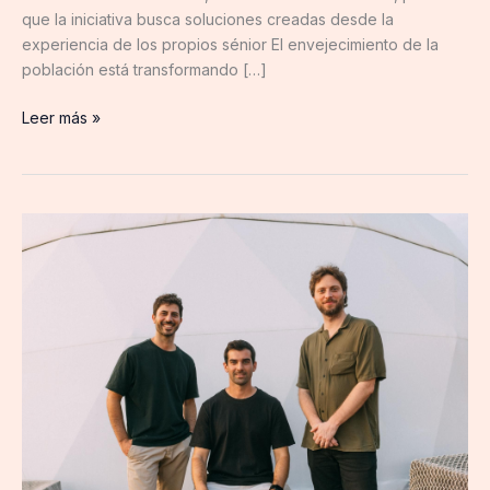
para
que la iniciativa busca soluciones creadas desde la
impulsar
experiencia de los propios sénior El envejecimiento de la
ideas
población está transformando […]
innovadoras
creadas
Leer más »
por
y
para
mayores
La
de
start
50
up
años
catalana
Play
Your
Brand
lanza
una
plataforma
con