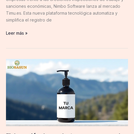
sanciones económicas, Nimbo Software lanza al mercado
Timu.es. Esta nueva plataforma tecnológica automatiza y
simplifica el registro de
Leer más »
Elaboración
de
productos
para
marcas
de
terceros:
innovación,
calidad
y
colaboración