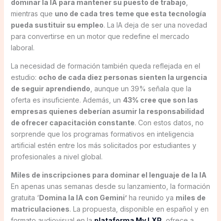
dominar la IA para mantener su puesto de trabajo
,
mientras que
uno de cada tres teme que esta tecnología
pueda sustituir su empleo
. La IA deja de ser una novedad
para convertirse en un motor que redefine el mercado
laboral.
La necesidad de formación también queda reflejada en el
estudio:
ocho de cada diez personas sienten la urgencia
de seguir aprendiendo
, aunque un 39% señala que la
oferta es insuficiente. Además, un
43% cree que son las
empresas quienes deberían asumir la responsabilidad
de ofrecer capacitación constante
. Con estos datos, no
sorprende que los programas formativos en inteligencia
artificial estén entre los más solicitados por estudiantes y
profesionales a nivel global.
Miles de inscripciones para dominar el lenguaje de la IA
En apenas unas semanas desde su lanzamiento, la formación
gratuita ‘
Domina la IA con Gemini’
ha reunido ya
miles de
matriculaciones
. La propuesta, disponible en español y en
formato audiovisual en la
plataforma My LXP
, ofrece a