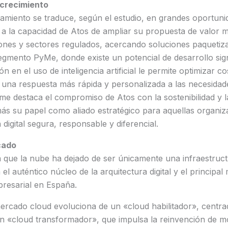
crecimiento
namiento se traduce, según el estudio, en grandes oportuni
 a la capacidad de Atos de ampliar su propuesta de valor má
ones y sectores regulados, acercando soluciones paquetiz
egmento PyMe, donde existe un potencial de desarrollo sign
ón en el uso de inteligencia artificial le permite optimizar c
una respuesta más rápida y personalizada a las necesidade
rme destaca el compromiso de Atos con la sostenibilidad y la
ás su papel como aliado estratégico para aquellas organi
digital segura, responsable y diferencial.
cado
a que la nube ha dejado de ser únicamente una infraestruc
el auténtico núcleo de la arquitectura digital y el principal
resarial en España.
ercado cloud evoluciona de un «cloud habilitador», centr
un «cloud transformador», que impulsa la reinvención de m