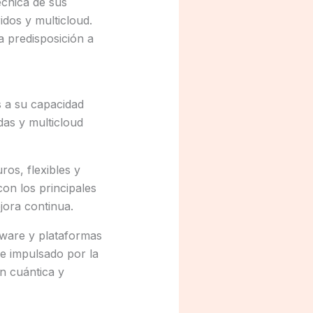
écnica de sus
idos y multicloud.
a predisposición a
s a su capacidad
das y multicloud
os, flexibles y
con los principales
jora continua.
dware y plataformas
 e impulsado por la
n cuántica y