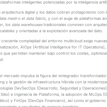
lataformas inteligentes potenciadas por la inteligencia artific
a arquitectura digital y los datos cobran protagonismo con 
data mesh
o el
data fabric
, y con el auge de plataformas ana
er, los
data warehouses
tradicionales conviven con arquitec
lables y orientadas a la explotación avanzada del dato.
 creciente complejidad del entorno multicloud exige nueva
tización, AIOps (Artificial Intelligence for IT Operations), 
 que permitan mantener bajo control los costes, optimizar
d.
el mercado impulsa la figura del «integrador transformado
g y la gestión de infraestructura híbrida con la moderniza
dologías DevSecOps (Desarrollo, Seguridad y Operaciones),
l Sitio) e Ingeniería de Plataforma, la adopción de MLOps 
ico) y FinOps (DevOps Financiero), así como el gobierno d
orientado a resultados de negocio tangibles.