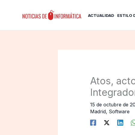
Ir
al
ACTUALIDAD
ESTILO 
contenido
Atos, act
Integrado
15 de octubre de 2
Madrid
,
Software