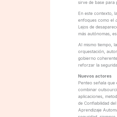
sirve de base para p
En este contexto, l
enfoques como el
Lejos de desaparec
más autónomas, esca
Al mismo tiempo, la
orquestación, automa
gobierno coherentes
reforzar la segurida
Nuevos actores
Penteo señala que 
combinar outsourcin
aplicaciones, meto
de Confiabilidad de
Aprendizaje Automát
seguridad, siempre 