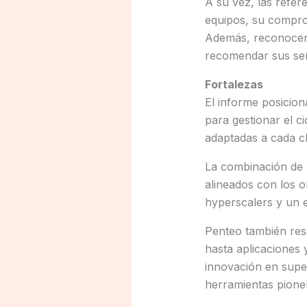
A su vez, las refer
equipos, su comprom
Además, reconocen 
recomendar sus ser
Fortalezas
El informe posicio
para gestionar el c
adaptadas a cada cl
La combinación de e
alineados con los o
hyperscalers y un e
Penteo también resa
hasta aplicaciones 
innovación en super
herramientas pione