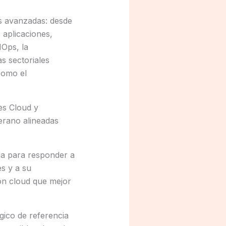
es avanzadas: desde
 aplicaciones,
IOps, la
s sectoriales
como el
es Cloud y
erano alineadas
da para responder a
s y a su
ión cloud que mejor
gico de referencia