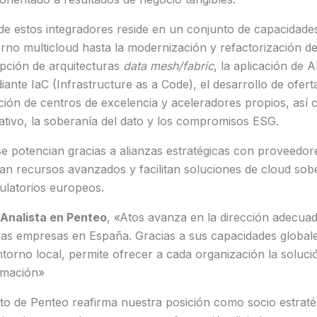
l de estos integradores reside en un conjunto de capacidad
ierno multicloud hasta la modernización y refactorización de
pción de arquitecturas
data mesh/fabric
, la aplicación de A
ante IaC (Infrastructure as a Code), el desarrollo de oferta
ación de centros de excelencia y aceleradores propios, así 
tivo, la soberanía del dato y los compromisos ESG.
e potencian gracias a alianzas estratégicas con proveedor
an recursos avanzados y facilitan soluciones de cloud sob
ulatorios europeos.
 Analista en Penteo
, «Atos avanza en la dirección adecua
las empresas en España. Gracias a sus capacidades globale
torno local, permite ofrecer a cada organización la soluc
rmación»
to de Penteo reafirma nuestra posición como socio estraté