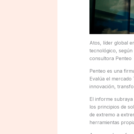
Atos, líder global 
tecnológico, según
consultora Penteo
Penteo es una firma
Evalúa el mercado T
innovación, transfo
El informe subraya e
los principios de s
de extremo a extrem
herramientas propia