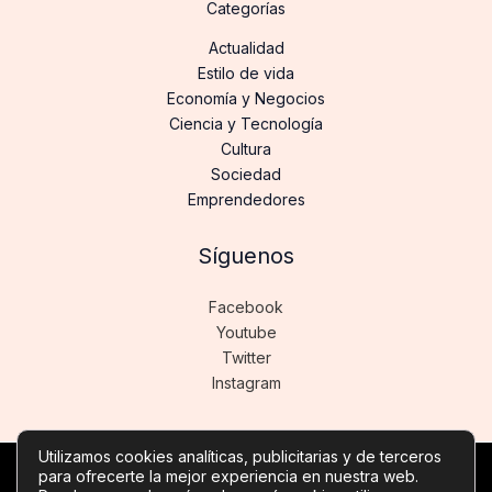
Categorías
Actualidad
Estilo de vida
Economía y Negocios
Ciencia y Tecnología
Cultura
Sociedad
Emprendedores
Síguenos
Facebook
Youtube
Twitter
Instagram
Utilizamos cookies analíticas, publicitarias y de terceros
para ofrecerte la mejor experiencia en nuestra web.
Copyright © Todos los derechos reservados -