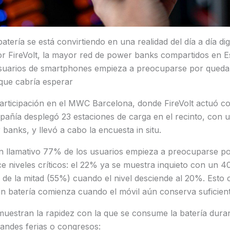
atería se está convirtiendo en una realidad del día a día di
por FireVolt, la mayor red de power banks compartidos en 
usuarios de smartphones empieza a preocuparse por quedar
que cabría esperar
articipación en el MWC Barcelona, donde FireVolt actuó c
pañía desplegó 23 estaciones de carga en el recinto, con un
banks, y llevó a cabo la encuesta in situ.
un llamativo 77% de los usuarios empieza a preocuparse po
e niveles críticos: el 22% ya se muestra inquieto con un 40
de la mitad (55%) cuando el nivel desciende al 20%. Esto 
in batería comienza cuando el móvil aún conserva suficien
uestran la rapidez con la que se consume la batería duran
andes ferias o congresos: