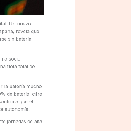
gital. Un nuevo
España, revela que
se sin batería
omo socio
a flota total de
r la batería mucho
% de batería, cifra
confirma que el
te autonomía.
te jornadas de alta