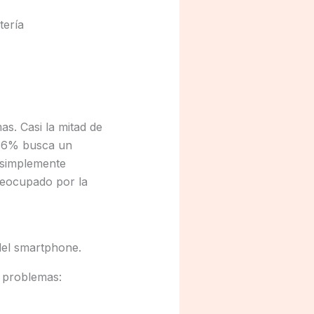
tería
as. Casi la mitad de
 36% busca un
 simplemente
preocupado por la
del smartphone.
s problemas: