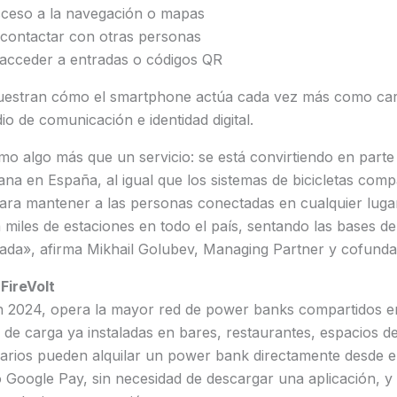
ceso a la navegación o mapas
contactar con otras personas
acceder a entradas o códigos QR
uestran cómo el smartphone actúa cada vez más como car
o de comunicación e identidad digital.
o algo más que un servicio: se está convirtiendo en parte 
ana en España, al igual que los sistemas de bicicletas compa
ara mantener a las personas conectadas en cualquier lugar
a miles de estaciones en todo el país, sentando las bases d
da», afirma Mikhail Golubev, Managing Partner y cofundad
FireVolt
en 2024, opera la mayor red de power banks compartidos 
 de carga ya instaladas en bares, restaurantes, espacios d
uarios pueden alquilar un power bank directamente desde e
o Google Pay, sin necesidad de descargar una aplicación, y