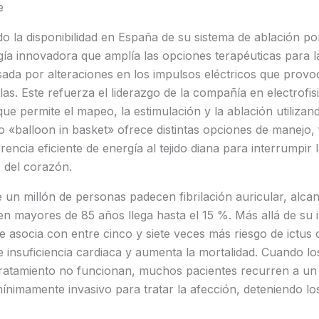
e
o la disponibilidad en España de su sistema de ablación 
ía innovadora que amplía las opciones terapéuticas para la 
sada por alteraciones en los impulsos eléctricos que prov
ulas. Este refuerza el liderazgo de la compañía en electrofi
que permite el mapeo, la estimulación y la ablación utilizan
 «balloon in basket» ofrece distintas opciones de manejo, fa
encia eficiente de energía al tejido diana para interrumpir 
 del corazón.
un millón de personas padecen fibrilación auricular, alca
en mayores de 85 años llega hasta el 15 %. Más allá de su
se asocia con entre cinco y siete veces más riesgo de ictus 
 insuficiencia cardiaca y aumenta la mortalidad. Cuando l
tratamiento no funcionan, muchos pacientes recurren a un
ínimamente invasivo para tratar la afección, deteniendo lo