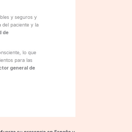
bles y seguros y
 del paciente y la
d de
nsciente, lo que
ientos para las
ctor general de
efuerza su presencia en España y