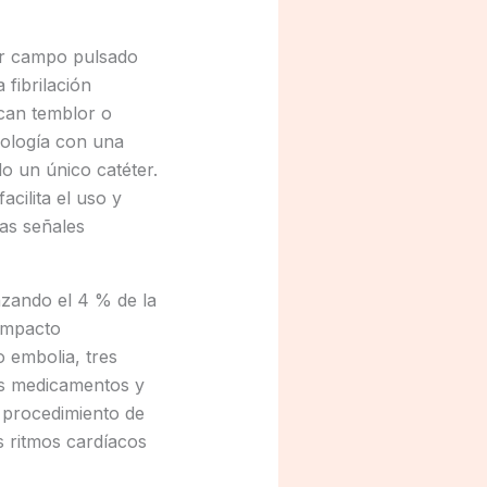
por campo pulsado
fibrilación
ocan temblor o
siología con una
do un único catéter.
cilita el uso y
las señales
nzando el 4 % de la
 impacto
o embolia, tres
os medicamentos y
 procedimiento de
s ritmos cardíacos