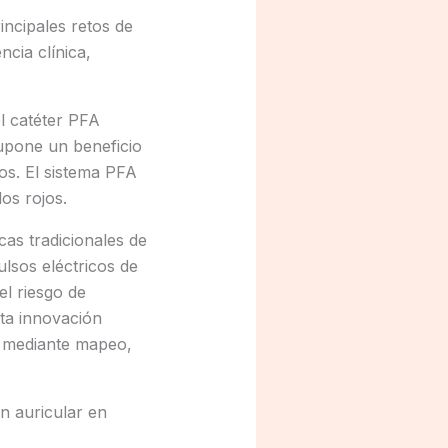
ncipales retos de
cia clínica,
l catéter PFA
supone un beneficio
os. El sistema PFA
los rojos.
cas tradicionales de
lsos eléctricos de
el riesgo de
ta innovación
jo mediante mapeo,
ón auricular en