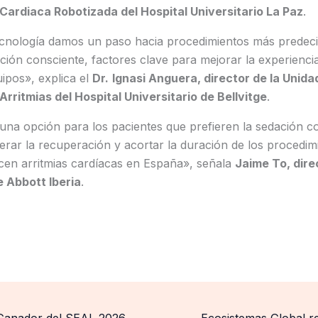
a Cardiaca Robotizada del Hospital Universitario La Paz
.
cnología damos un paso hacia procedimientos más predeci
ión consciente, factores clave para mejorar la experiencia
uipos», explica el
Dr.
Ignasi Anguera, director de la Unida
 Arritmias del Hospital Universitario de Bellvitge
.
una opción para los pacientes que prefieren la sedación co
rar la recuperación y acortar la duración de los procedim
en arritmias cardíacas en España», señala
Jaime To, dire
e Abbott Iberia
.
nador del SEAL 2026
Ecosistemas Global r