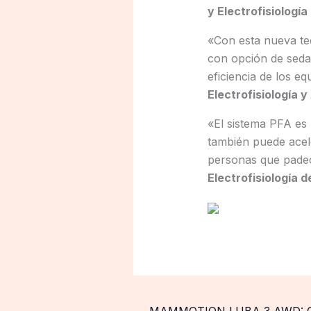
y Electrofisiologí
«Con esta nueva te
con opción de sedac
eficiencia de los eq
Electrofisiología y
«El sistema PFA es 
también puede acele
personas que padec
Electrofisiología d
←
MAMMOTION LUBA 3 AWD: Ga