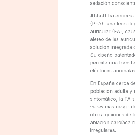
sedación conscient
Abbott
ha anunciad
(PFA), una tecnolog
auricular (FA), cau
aleteo de las auríc
solución integrada 
Su diseño patentado
permite una transfer
eléctricas anómalas
En España cerca de 
población adulta y 
sintomático, la FA 
veces más riesgo de
otras opciones de 
ablación cardíaca m
irregulares.