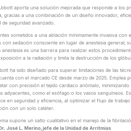
bbott aporta una solución mejorada que responde a los pri
a, gracias a una combinación de un diseño innovador, eficien
il de seguridad avanzado.
entes sometidos a una ablación mínimamente invasiva con e
s con sedación consciente en lugar de anestesia general; 
 anestesia es una barrera para realizar estos procedimient
posición a la radiación y limita la destrucción de los glóbu
bott ha sido diseñado para superar limitaciones de las técni
 cuenta con el marcado CE desde marzo de 2025. Emplea pu
ratar con precisión el tejido cardiaco anómalo, minimizando 
as adyacentes, como el esófago o los vasos sanguíneos. Es
e en seguridad y eficiencia, al optimizar el flujo de traba
ción con un solo catéter.
ema supone un salto cualitativo en el manejo de la fibrilaci
Dr. José L. Merino, jefe de la Unidad de Arritmias