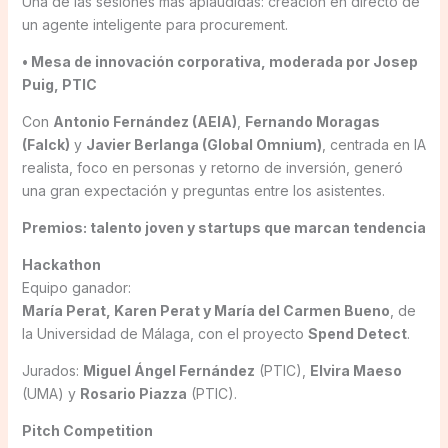
Una de las sesiones más aplaudidas: creación en directo de
un agente inteligente para procurement.
• Mesa de innovación corporativa, moderada por Josep
Puig, PTIC
Con
Antonio Fernández (AEIA)
,
Fernando Moragas
(Falck)
y
Javier Berlanga (Global Omnium)
, centrada en IA
realista, foco en personas y retorno de inversión, generó
una gran expectación y preguntas entre los asistentes.
Premios: talento joven y startups que marcan tendencia
Hackathon
Equipo ganador:
María Perat, Karen Perat y María del Carmen Bueno
, de
la Universidad de Málaga, con el proyecto
Spend Detect
.
Jurados:
Miguel Ángel Fernández
(PTIC),
Elvira Maeso
(UMA) y
Rosario Piazza
(PTIC).
Pitch Competition