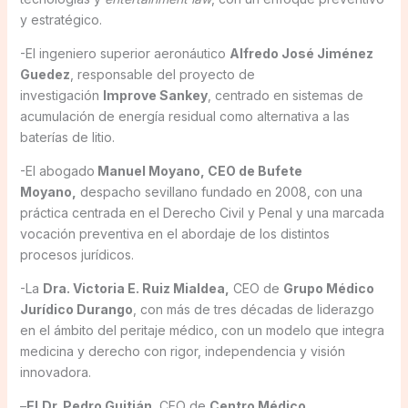
y estratégico.
-El ingeniero superior aeronáutico
Alfredo José Jiménez
Guedez
, responsable del proyecto de
investigación
Improve Sankey
, centrado en sistemas de
acumulación de energía residual como alternativa a las
baterías de litio.
-El abogado
Manuel Moyano, CEO de Bufete
Moyano,
despacho sevillano fundado en 2008, con una
práctica centrada en el Derecho Civil y Penal y una marcada
vocación preventiva en el abordaje de los distintos
procesos jurídicos.
-La
Dra. Victoria E. Ruiz Mialdea,
CEO de
Grupo Médico
Jurídico Durango
, con más de tres décadas de liderazgo
en el ámbito del peritaje médico, con un modelo que integra
medicina y derecho con rigor, independencia y visión
innovadora.
–
El
Dr. Pedro Guitián
, CEO de
Centro Médico