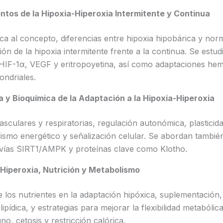
tos de la Hipoxia-Hiperoxia Intermitente y Continua
ica al concepto, diferencias entre hipoxia hipobárica y nor
n de la hipoxia intermitente frente a la continua. Se estud
IF-1α, VEGF y eritropoyetina, así como adaptaciones hem
ondriales.
ía y Bioquímica de la Adaptación a la Hipoxia-Hiperoxia
sculares y respiratorias, regulación autonómica, plasticida
ismo energético y señalización celular. Se abordan tambié
, vías SIRT1/AMPK y proteínas clave como Klotho.
Hiperoxia, Nutrición y Metabolismo
de los nutrientes en la adaptación hipóxica, suplementación,
lipídica, y estrategias para mejorar la flexibilidad metabólic
o, cetosis y restricción calórica.