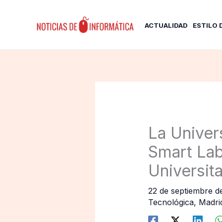
Ir
al
ACTUALIDAD
ESTILO 
contenido
La Unive
Smart Lab
Universit
22 de septiembre 
Tecnológica
,
Madri