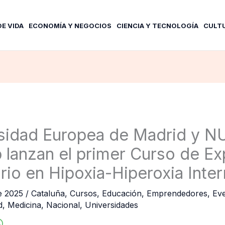
DE VIDA
ECONOMÍA Y NEGOCIOS
CIENCIA Y TECNOLOGÍA
CULT
rsidad Europea de Madrid y 
 lanzan el primer Curso de Ex
ario en Hipoxia-Hiperoxia Inte
de 2025
/
Cataluña
,
Cursos
,
Educación
,
Emprendedores
,
Ev
d
,
Medicina
,
Nacional
,
Universidades