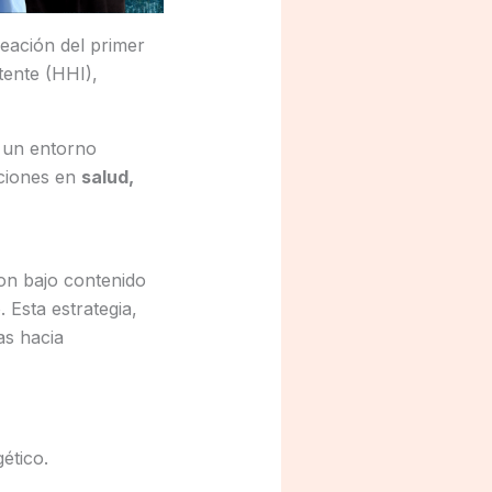
eación del primer
tente (HHI),
n un entorno
aciones en
salud,
con bajo contenido
 Esta estrategia,
as hacia
ético.