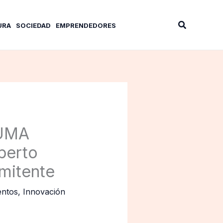
Buscar
URA
SOCIEDAD
EMPRENDEDORES
NUMA
perto
rmitente
entos
,
Innovación