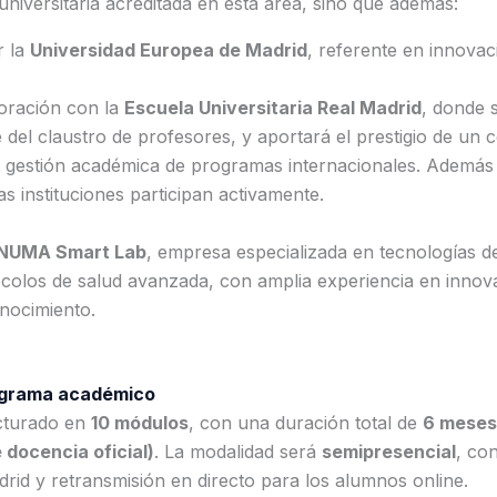
niversitaria acreditada en esta área, sino que además:
r la
Universidad Europea de Madrid
, referente en innova
boración con la
Escuela Universitaria Real Madrid
, donde 
del claustro de profesores, y aportará el prestigio de un c
la gestión académica de programas internacionales. Además
s instituciones participan activamente.
NUMA Smart Lab
, empresa especializada en tecnologías d
ocolos de salud avanzada, con amplia experiencia en innov
nocimiento.
ograma académico
ucturado en
10 módulos
, con una duración total de
6 meses
docencia oficial)
. La modalidad será
semipresencial
, co
rid y retransmisión en directo para los alumnos online.