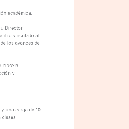
ción académica.
su Director
entro vinculado al
 de los avances de
e hipoxia
ación y
y una carga de
10
n clases