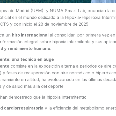
opea de Madrid (UEM), y NUMA Smart Lab, anuncian la cr
 oficial en el mundo dedicado a la Hipoxia-Hiperoxia Intermi
ECTS y con inicio el 28 de noviembre de 2025
rca un
hito internacional
al consolidar, por primera vez e
la formación integral sobre hipoxia intermitente y sus aplic
ad y rendimiento humano
.
tente: una técnica en auge
tente
consiste en la exposición alterna a periodos de aire 
) y fases de recuperación con aire normóxico o hiperóxico.
renamiento en altitud, ha evolucionado en las últimas décad
s y de salud más allá del deporte.
s han demostrado que la hipoxia intermitente:
d cardiorrespiratoria
y la eficiencia del metabolismo energ