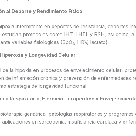
ón al Deporte y Rendimiento Físico
hipoxia intermitente en deportes de resistencia, deportes in
e estudian protocolos como IHT, LHTL y RSH, así como la 
nte variables fisiológicas (SpO₂, HRV, lactato).
Hiperoxia y Longevidad Celular
 de la hipoxia en procesos de envejecimiento celular, prot
ón de inflamación crónica y prevención de enfermedades r
mo estrategia de longevidad funcional.
apia Respiratoria, Ejercicio Terapéutico y Envejecimient
sioterapia geriátrica, patologías respiratorias y programas 
e aplicaciones en sarcopenia, insuficiencia cardíaca y enf