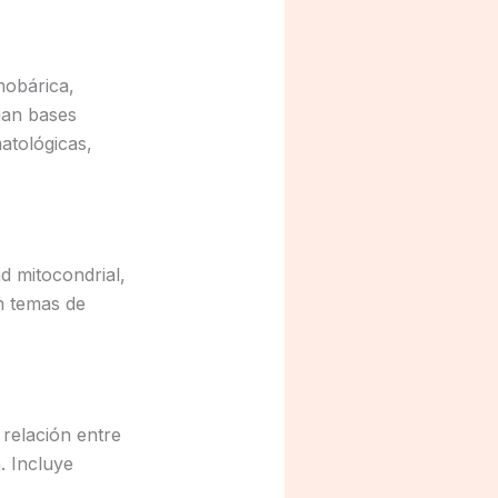
mobárica,
ian bases
atológicas,
d mitocondrial,
n temas de
 relación entre
a. Incluye