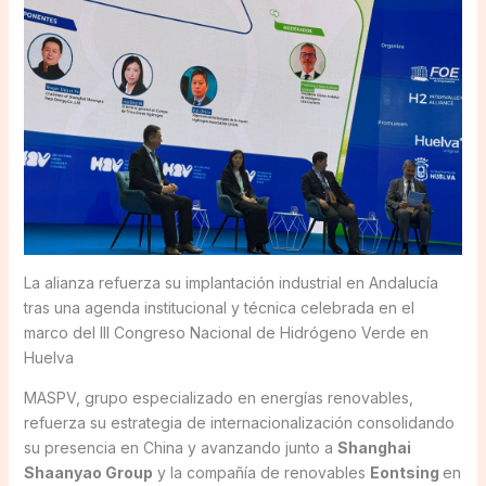
La alianza refuerza su implantación industrial en Andalucía
tras una agenda institucional y técnica celebrada en el
marco del III Congreso Nacional de Hidrógeno Verde en
Huelva
MASPV, grupo especializado en energías renovables,
refuerza su estrategia de internacionalización consolidando
su presencia en China y avanzando junto a
Shanghai
Shaanyao Group
y la compañía de renovables
Eontsing
en