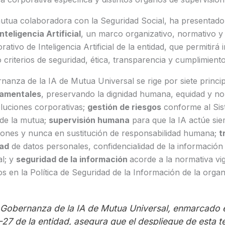
utua colaboradora con la Seguridad Social, ha presentad
teligencia Artificial
, un marco organizativo, normativo y
ativo de Inteligencia Artificial de la entidad, que permitirá
o criterios de seguridad, ética, transparencia y cumplimient
anza de la IA de Mutua Universal se rige por siete princi
damentales
, preservando la dignidad humana, equidad y no
luciones corporativas;
gestión de riesgos
conforme al Sis
 de la mutua;
supervisión humana
para que la IA actúe s
siones y nunca en sustitución de responsabilidad humana;
t
dad
de datos personales, confidencialidad de la información 
al; y
seguridad de la información
acorde a la normativa vig
s en la Política de Seguridad de la Información de la organ
Gobernanza de la IA de Mutua Universal, enmarcado e
-27 de la entidad, asegura que el despliegue de esta t