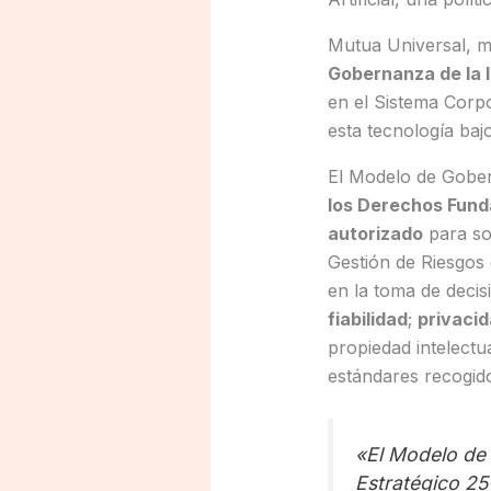
Mutua Universal, m
Gobernanza de la In
en el Sistema Corpor
esta tecnología baj
El Modelo de Gobern
los Derechos Fun
autorizado
para so
Gestión de Riesgos
en la toma de deci
fiabilidad
;
privaci
propiedad intelectu
estándares recogido
«El Modelo de 
Estratégico 25