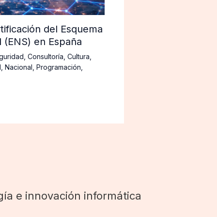
tificación del Esquema
d (ENS) en España
guridad
,
Consultoría
,
Cultura
,
d
,
Nacional
,
Programación
,
ía e innovación informática