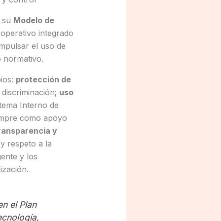
o su
Modelo de
 operativo integrado
 impulsar el uso de
o normativo.
pios:
protección de
 discriminación;
uso
tema Interno de
iempre como apoyo
ransparencia y
y respeto a la
ente y los
ización.
n el Plan
ecnología,