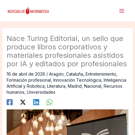
Ir
al
contenido
Nace Turing Editorial, un sello que
produce libros corporativos y
materiales profesionales asistidos
por IA y editados por profesionales
16 de abril de 2026
/
Aragón
,
Cataluña
,
Entretenimiento
,
Formación profesional
,
Innovación Tecnológica
,
Inteligencia
Artificial y Robótica
,
Literatura
,
Madrid
,
Nacional
,
Recursos
humanos
,
Universidades