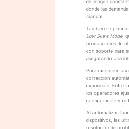
de imagen constant
donde las demandas
manual.
También se planean 
Low Skew Mode
, q
producciones de ri
con soporte para sa
asegurando una inte
Para mantener una 
corrección automáti
exposición. Entre l
los operadores ajus
configuración y red
Al automatizar func
dispositivos, las ú
resolución de prob