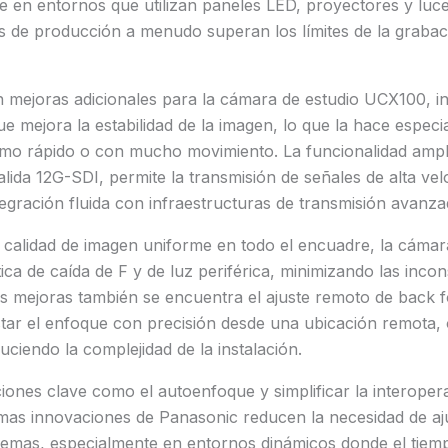
e en entornos que utilizan paneles LED, proyectores y luc
 de producción a menudo superan los límites de la graba
mejoras adicionales para la cámara de estudio UCX100, inc
ue mejora la estabilidad de la imagen, lo que la hace espec
tmo rápido o con mucho movimiento. La funcionalidad amp
lida 12G-SDI, permite la transmisión de señales de alta vel
gración fluida con infraestructuras de transmisión avanza
calidad de imagen uniforme en todo el encuadre, la cámar
ca de caída de F y de luz periférica, minimizando las incon
as mejoras también se encuentra el ajuste remoto de back 
tar el enfoque con precisión desde una ubicación remota, 
uciendo la complejidad de la instalación.
iones clave como el autoenfoque y simplificar la interopera
ltimas innovaciones de Panasonic reducen la necesidad de a
lemas, especialmente en entornos dinámicos donde el tiemp