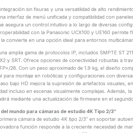
ntegración sin fisuras y una versatilidad de alto rendimient
a interfaz de menú unificada y compatibilidad con panele
e asegura un control intuitivo a lo largo de diversas confi
eroperabilidad con la Panasonic UCX100 y UE160 permite fl
 la convierte en una opción ideal para entornos multicámar
na amplia gama de protocolos IP, incluidos SMPTE ST 21
2 y SRT. Ofrece opciones de conectividad robustas a trav
FP+/28. Con un peso aproximado de 1.9 kg, el diseño compa
l para montaje en robóticas y configuraciones con diversa
 paso bajo HD mejora la supresión de artefactos visuales, 
alidad incluso en escenas visualmente complejas. Además, la
dirá mediante una actualización de firmware en el segundo
o del mundo para cámaras de estudio 4K Tipo 2/3″
rimera cámara de estudio 4K tipo 2/3″ en soportar autoenf
novadora función responde a la creciente necesidad de man