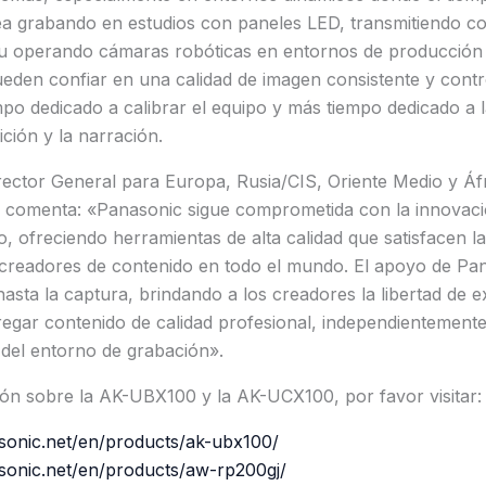
ea grabando en estudios con paneles LED, transmitiendo co
 u operando cámaras robóticas en entornos de producción 
den confiar en una calidad de imagen consistente y control
mpo dedicado a calibrar el equipo y más tiempo dedicado a l
ición y la narración.
rector General para Europa, Rusia/CIS, Oriente Medio y Áf
 comenta: «Panasonic sigue comprometida con la innovaci
, ofreciendo herramientas de alta calidad que satisfacen la
 creadores de contenido en todo el mundo. El apoyo de Pa
asta la captura, brindando a los creadores la libertad de e
egar contenido de calidad profesional, independientemente 
 del entorno de grabación».
ón sobre la AK-UBX100 y la AK-UCX100, por favor visitar:
asonic.net/en/products/ak-ubx100/
asonic.net/en/products/aw-rp200gj/