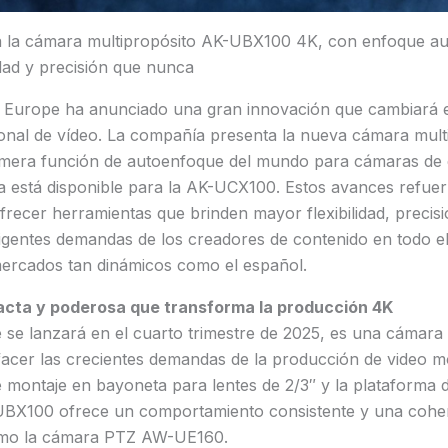
 la cámara multipropósito AK-UBX100 4K, con enfoque au
idad y precisión que nunca
Europe ha anunciado una gran innovación que cambiará e
onal de vídeo. La compañía presenta la nueva cámara mult
mera función de autoenfoque del mundo para cámaras de 
a está disponible para la AK-UCX100. Estos avances refue
recer herramientas que brinden mayor flexibilidad, precisió
exigentes demandas de los creadores de contenido en todo 
ercados tan dinámicos como el español.
ta y poderosa que transforma la producción 4K
se lanzará en el cuarto trimestre de 2025, es una cámara 
facer las crecientes demandas de la producción de video m
e montaje en bayoneta para lentes de 2/3″ y la plataforma
UBX100 ofrece un comportamiento consistente y una coher
como la cámara PTZ AW-UE160.