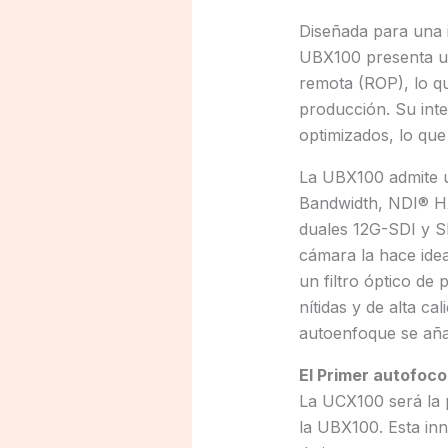
Diseñada para una i
UBX100 presenta un
remota (ROP), lo qu
producción. Su int
optimizados, lo que
La UBX100 admite u
Bandwidth, NDI® HX
duales 12G-SDI y S
cámara la hace idea
un filtro óptico de
nítidas y de alta c
autoenfoque se aña
El Primer autofoc
La UCX100 será la p
la UBX100. Esta in