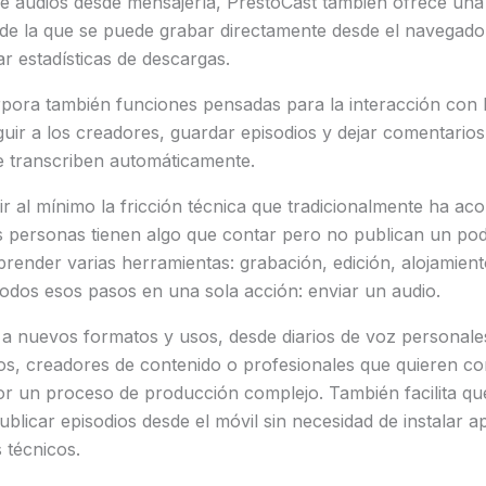
e audios desde mensajería, PrestoCast también ofrece una
de la que se puede grabar directamente desde el navegador
ar estadísticas de descargas.
pora también funciones pensadas para la interacción con l
ir a los creadores, guardar episodios y dejar comentarios
e transcriben automáticamente.
cir al mínimo la fricción técnica que tradicionalmente ha a
 personas tienen algo que contar pero no publican un pod
render varias herramientas: grabación, edición, alojamiento
todos esos pasos en una sola acción: enviar un audio.
 a nuevos formatos y usos, desde diarios de voz personale
os, creadores de contenido o profesionales que quieren co
or un proceso de producción complejo. También facilita qu
licar episodios desde el móvil sin necesidad de instalar ap
 técnicos.