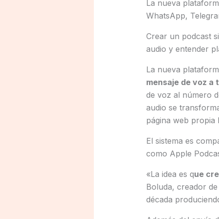
La nueva plataform
WhatsApp, Telegram
Crear un podcast s
audio y entender pl
La nueva plataform
mensaje de voz a 
de voz al número d
audio se transform
página web propia l
El sistema es comp
como Apple Podcast
«La idea es q
ue cre
Boluda, creador de
década produciendo