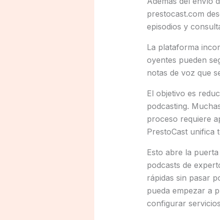
Además del envío d
prestocast.com des
episodios y consult
La plataforma incor
oyentes pueden segu
notas de voz que s
El objetivo es redu
podcasting. Muchas
proceso requiere ap
PrestoCast unifica 
Esto abre la puerta
podcasts de expert
rápidas sin pasar p
pueda empezar a pub
configurar servicios