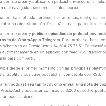
a permite crear y publicar un podcast enviando un simple 
 o el navegador, sin conocimientos técnicos
iempre ha implicado aprender herramientas, configurar un 
ataformas de distribución. PrestoCast nace para eliminar t
a permite crear y
publicar episodios de podcast enviando
través de WhatsApp o Telegram
. Para probarlo, basta co
e WhatsApp de PrestoCast: +34 684 75 75 51. En cuestión
a automáticamente en un episodio con feed RSS, transcrip
ista para compartir.
atible desde el primer momento con las principales plataf
s, Spotify y cualquier podcatcher compatible con RSS.
ar un podcast sea tan fácil como enviar una nota de vo
 PrestoCast y podcaster con más de 3.000 episodios publi
 un podcast diario.