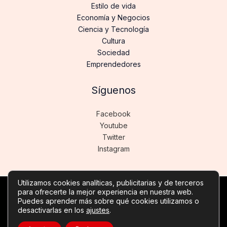
Estilo de vida
Economía y Negocios
Ciencia y Tecnología
Cultura
Sociedad
Emprendedores
Síguenos
Facebook
Youtube
Twitter
Instagram
Utilizamos cookies analíticas, publicitarias y de terceros
para ofrecerte la mejor experiencia en nuestra web.
Copyright © Todos los derechos reservados -
Puedes aprender más sobre qué cookies utilizamos o
noticiasdeinformatica.es
desactivarlas en los
ajustes
.
Política de privacidad
-
Política de cookies
-
Contacto