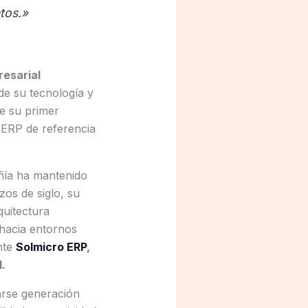
tos.»
esarial
de su tecnología y
de su primer
 ERP de referencia
ñía ha mantenido
os de siglo, su
uitectura
 hacia entornos
nte
Solmicro ERP
,
.
arse generación