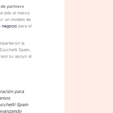
l de
partners
ha sido el marco
por un modelo de
e negocio
para el
mpartieron la
Zucchetti Spain
.
esó su apoyo al
ración para
tamos
cchetti Spain
 avanzando