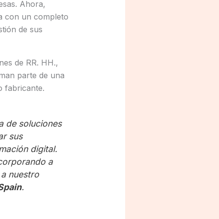
esas. Ahora,
a con un completo
stión de sus
ones de RR. HH.,
rman parte de una
 fabricante.
a de soluciones
ar sus
ación digital.
ncorporando a
 a nuestro
Spain
.