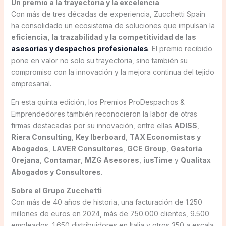
Un premio a la trayectoria y la excelencia
Con más de tres décadas de experiencia, Zucchetti Spain
ha consolidado un ecosistema de soluciones que impulsan la
eficiencia, la trazabilidad y la competitividad de las
asesorías y despachos profesionales
. El premio recibido
pone en valor no solo su trayectoria, sino también su
compromiso con la innovación y la mejora continua del tejido
empresarial.
En esta quinta edición, los Premios ProDespachos &
Emprendedores también reconocieron la labor de otras
firmas destacadas por su innovación, entre ellas
ADISS
,
Riera Consulting
,
Key Iberboard
,
TAX Economistas y
Abogados
,
LAVER Consultores
,
GCE Group
,
Gestoría
Orejana
,
Contamar
,
MZG Asesores
,
iusTime
y
Qualitax
Abogados y Consultores
.
Sobre el Grupo Zucchetti
Con más de 40 años de historia, una facturación de 1.250
millones de euros en 2024, más de 750.000 clientes, 9.500
empleados, 1.650 distribuidores en Italia y otros 350 a escala