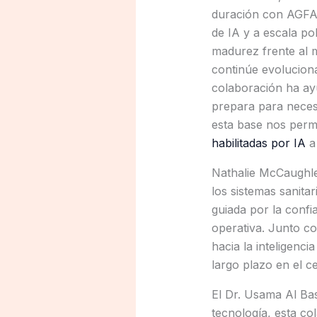
duración con AGFA 
de IA y a escala p
madurez frente al 
continúe evoluciona
colaboración ha ayu
prepara para necesi
esta base nos perm
habilitadas por IA
a 
Nathalie McCaughle
los sistemas sanita
guiada por la confi
operativa. Junto c
hacia la inteligenci
largo plazo en el c
El Dr. Usama Al Bas
tecnología, esta co