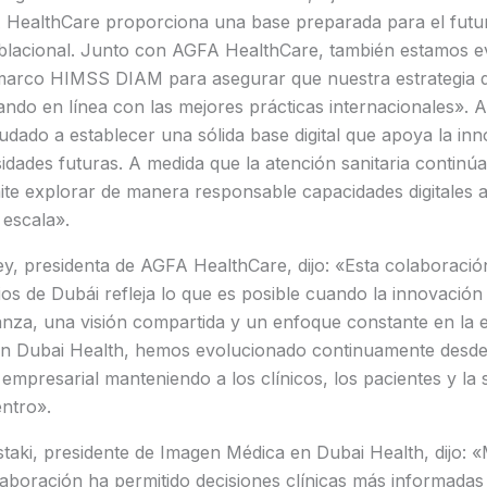
HealthCare proporciona una base preparada para el futuro
oblacional. Junto con AGFA HealthCare, también estamos 
marco HIMSS DIAM para asegurar que nuestra estrategia de
ndo en línea con las mejores prácticas internacionales». A
dado a establecer una sólida base digital que apoya la in
dades futuras. A medida que la atención sanitaria continú
ite explorar de manera responsable capacidades digitales 
escala».
y, presidenta de AGFA HealthCare, dijo: «Esta colaboraci
rios de Dubái refleja lo que es posible cuando la innovación
anza, una visión compartida y un enfoque constante en la e
on Dubai Health, hemos evolucionado continuamente desde l
a empresarial manteniendo a los clínicos, los pacientes y la s
entro».
taki, presidente de Imagen Médica en Dubai Health, dijo: «M
laboración ha permitido decisiones clínicas más informada