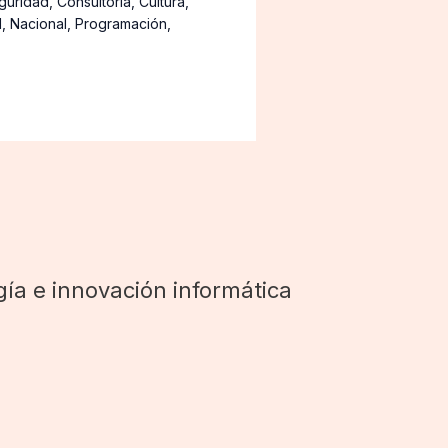
guridad
,
Consultoría
,
Cultura
,
d
,
Nacional
,
Programación
,
ía e innovación informática