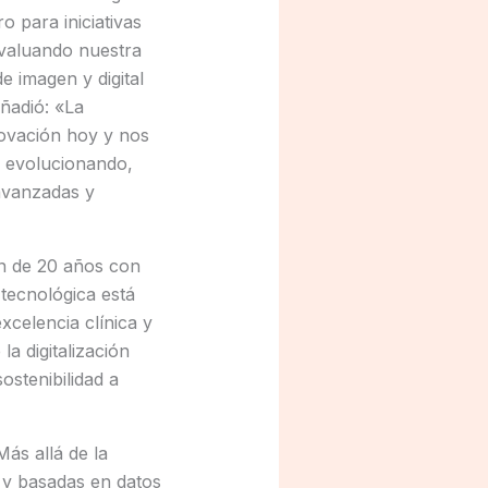
 para iniciativas
evaluando nuestra
 imagen y digital
ñadió: «La
novación hoy y nos
a evolucionando,
avanzadas y
ón de 20 años con
 tecnológica está
xcelencia clínica y
a digitalización
ostenibilidad a
ás allá de la
s y basadas en datos