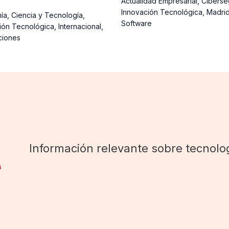
Actualidad Empresarial
,
Ciberse
Innovación Tecnológica
,
Madri
ía
,
Ciencia y Tecnología
,
Software
ión Tecnológica
,
Internacional
,
ciones
Información relevante sobre tecnolog