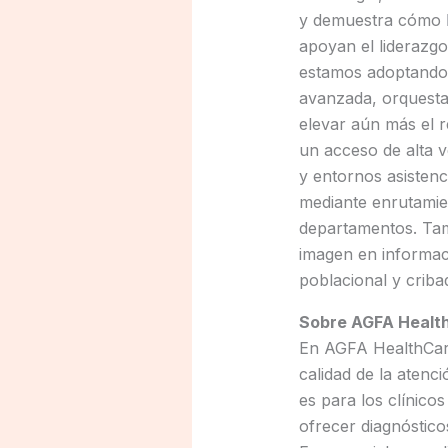
y demuestra cómo
apoyan el liderazgo
estamos adoptando 
avanzada, orquestac
elevar aún más el r
un acceso de alta v
y entornos asistenc
mediante enrutamien
departamentos. Tamb
imagen en informac
poblacional y criba
Sobre AGFA Healt
En AGFA HealthCare, 
calidad de la atenc
es para los clínico
ofrecer diagnóstic