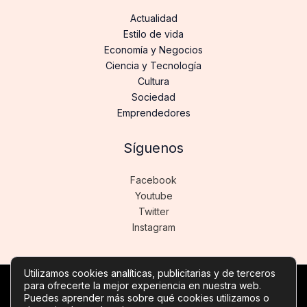
Actualidad
Estilo de vida
Economía y Negocios
Ciencia y Tecnología
Cultura
Sociedad
Emprendedores
Síguenos
Facebook
Youtube
Twitter
Instagram
Utilizamos cookies analíticas, publicitarias y de terceros
para ofrecerte la mejor experiencia en nuestra web.
Copyright © Todos los derechos reservados -
Puedes aprender más sobre qué cookies utilizamos o