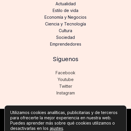
Actualidad
Estilo de vida
Economía y Negocios
Ciencia y Tecnología
Cultura
Sociedad
Emprendedores
Síguenos
Facebook
Youtube
Twitter
Instagram
Utilizamos cookies analíticas, publicitarias y de terceros
para ofrecerte la mejor experiencia en nuestra web.
Copyright © Todos los derechos reservados -
Puedes aprender más sobre qué cookies utilizamos o
noticiasdeinformatica.es
desactivarlas en los
ajustes
.