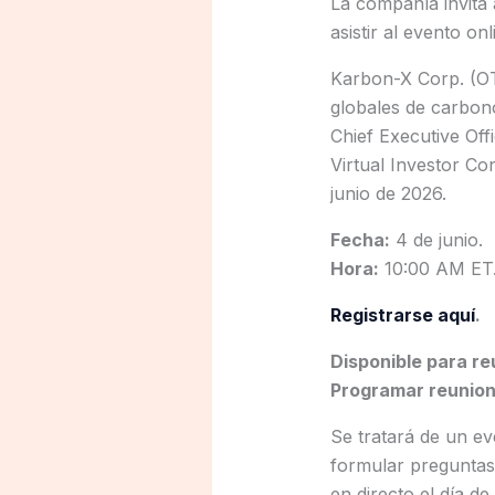
La compañía invita a
asistir al evento o
Karbon-X Corp. (OT
globales de carbono
Chief Executive Off
Virtual Investor C
junio de 2026.
Fecha:
4 de junio.
Hora:
10:00 AM ET
Registrarse aquí
.
Disponible para reu
Programar reunion
Se tratará de un ev
formular preguntas
en directo el día d