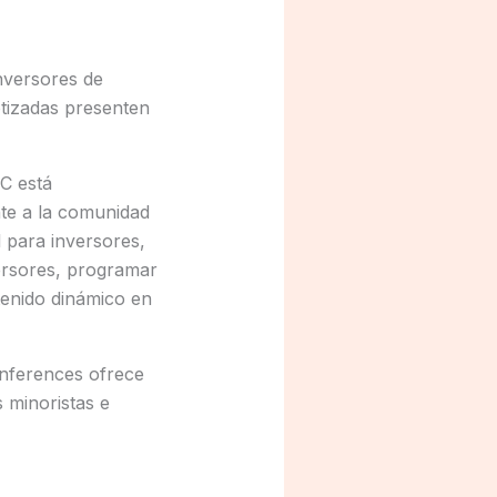
inversores de
otizadas presenten
IC está
te a la comunidad
 para inversores,
ersores, programar
tenido dinámico en
onferences ofrece
 minoristas e