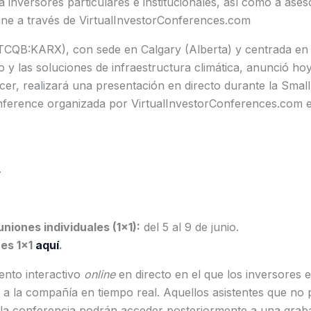
 inversores particulares e institucionales, así como a aseso
nline a través de VirtualInvestorConferences.com
CQB:KARX), con sede en Calgary (Alberta) y centrada en
 y las soluciones de infraestructura climática, anunció ho
icer, realizará una presentación en directo durante la Sma
onference organizada por VirtualInvestorConferences.com 
.
niones individuales (1×1):
del 5 al 9 de junio.
es 1×1
aquí
.
ento interactivo
online
en directo en el que los inversores e
 a la compañía en tiempo real. Aquellos asistentes que no
e la conferencia podrán acceder posteriormente a una grab