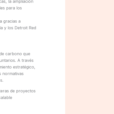
as, la ampliación
les para los
a gracias a
 y los Detroit Red
 de carbono que
ntarios. A través
miento estratégico,
s normativas
s.
teras de proyectos
calable