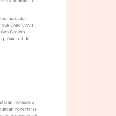
res y analistas, a
 los mercados
y que Chad Clovis,
ll Cap Growth
el próximo 4 de
starán invitados a
 puedan conectarse
ación archivada del