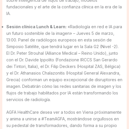
sobre inteligencia de flujos de trabajo, modelos
fundacionales y el arte de la confianza clínica en la era de la
IA.
Sesión clínica Lunch & Learn:
«Radiología en red e IA para
un futuro sostenible de la imagen» – Jueves 5 de marzo,
13:00. Panel de radiólogos europeos en esta sesión de
Simposio Satélite, que tendrá lugar en la Sala G2 (Nivel -2).
El Dr. Peter Strouhal (Alliance Medical – Reino Unido), junto
con el Dr. Davide Ippolito (Fondazione IRCCS San Gerardo
dei Tintori, Italia), el Dr. Filip Deckers (Hospital ZAS, Bélgica)
y el Dr. Athanasios Chalazonitis (Hospital General Alexandra,
Grecia) conforman un equipo excepcional de disruptores en
imagen. Debatirán cómo las redes sanitarias de imagen y los
flujos de trabajo habilitados por IA están transformando los
servicios de radiología.
AGFA HealthCare desea ver a todos en Viena próximamente
y anima a unirse a #TeamAGFA, mostrándose orgullosos en
su pedestal de transformadores, dando forma a su propio