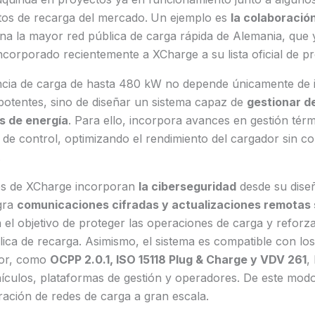
os de recarga del mercado.
Un ejemplo es
la colaboració
a la mayor red pública de carga rápida de Alemania, que y
incorporado recientemente a XCharge a su lista oficial de p
cia de carga de hasta 480 kW no depende únicamente de 
tentes, sino de diseñar un sistema capaz de
gestionar d
s de energía
. Para ello, incorpora avances en gestión térm
 de control, optimizando el rendimiento del cargador sin 
.
es de XCharge incorporan
la ciberseguridad
desde su diseñ
gra
comunicaciones cifradas y actualizaciones remotas
el objetivo de proteger las operaciones de carga y reforzar 
lica de recarga. Asimismo, el sistema es compatible con los
tor, como
OCPP 2.0.1, ISO 15118 Plug & Charge y VDV 261
,
ículos, plataformas de gestión y operadores. De este modo, 
ración de redes de carga a gran escala.