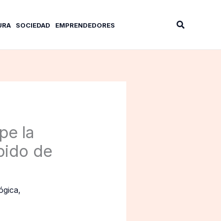
Buscar
URA
SOCIEDAD
EMPRENDEDORES
pe la
pido de
ógica
,