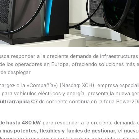
sca responder a la creciente demanda de infraestructuras 
de los operadores en Europa, ofreciendo soluciones más ef
s de desplegar
arge» o la «Compañía») (Nasdaq: XCH), empresa especiali
 para vehículos eléctricos y energía, presenta la nueva ge
 ultrarrápida C7
de corriente continua
en la feria Power2D
de hasta 480 kW
para responder a la creciente demanda 
a
más potentes, flexibles y fáciles de gestionar,
el nuevo
dquirida en proyectos ya en funcionamiento junto a algunos