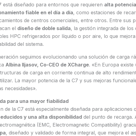
7 está diseñado para entornos que requieren
alta potenci
onamiento fiable en el día a día
, como estaciones de recarg
amientos de centros comerciales, entre otros. Entre sus p
tacan el
diseño de doble salida
, la gestión integrada de los 
ables HPC refrigerados por líquido o por aire, lo que mejora
abilidad del sistema.
eración seguimos evolucionando una solución de carga rá
ica
Albina Iljasov, Co-CEO de XCharge
. «En Europa existe 
ructuras de carga en corriente continua de alto rendimient
utilizar. La mayor potencia de la C7 y sus mejoras funciona
as necesidades».
da para una mayor fiabilidad
n de la C7 está especialmente diseñada para aplicaciones 
educidos y una alta disponibilidad
del punto de recarga.
lectromagnética (EMC, Electromagnetic Compatibility) grac
apa
, diseñado y validado de forma integral, que mejora el ai