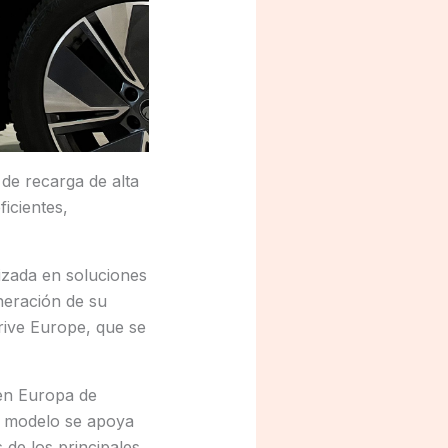
de recarga de alta
icientes,
zada en soluciones
neración de su
rive Europe, que se
en Europa de
 modelo se apoya
 de los principales