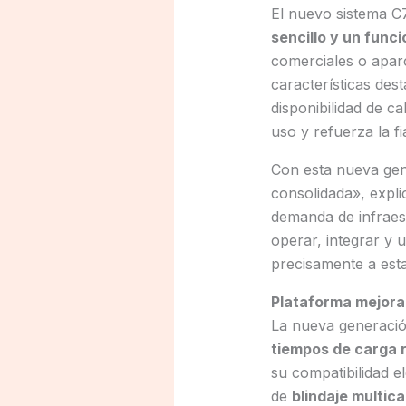
El nuevo sistema C
sencillo y un funci
comerciales o aparc
características des
disponibilidad de c
uso y refuerza la fi
Con esta nueva gen
consolidada», expl
demanda de infraest
operar, integrar y 
precisamente a est
Plataforma mejora
La nueva generació
tiempos de carga r
su compatibilidad e
de
blindaje multic