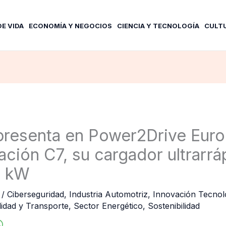
DE VIDA
ECONOMÍA Y NEGOCIOS
CIENCIA Y TECNOLOGÍA
CULT
resenta en Power2Drive Euro
ación C7, su cargador ultrarrá
0 kW
6
/
Ciberseguridad
,
Industria Automotriz
,
Innovación Tecnol
lidad y Transporte
,
Sector Energético
,
Sostenibilidad