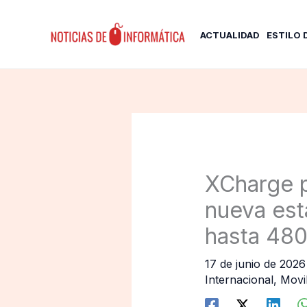
Ir
al
ACTUALIDAD
ESTILO 
contenido
XCharge p
nueva est
hasta 48
17 de junio de 202
Internacional
,
Movi