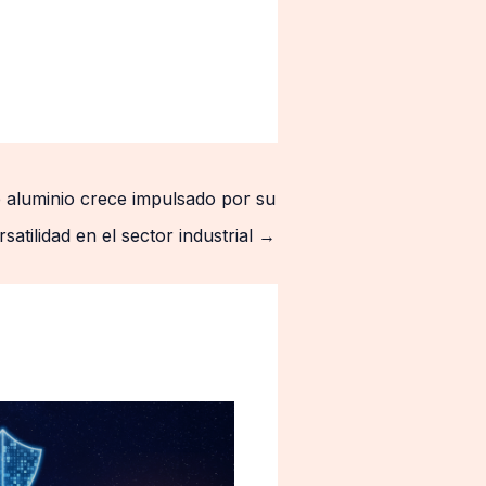
e aluminio crece impulsado por su
rsatilidad en el sector industrial
→