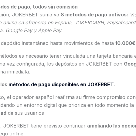
os de pago, todos sin comisión
ación, JOKERBET suma ya
8 métodos de pago activos:
Vi
o online en ofrecerlo en España, JOKERCASH, Paysafecard,
ya, Google Pay y Apple Pay.
 depósito instantáneo hasta movimientos de hasta
10.000€
métodos es necesario tener vinculada una tarjeta bancaria en
Una vez configurada, los depósitos en JOKERBET con
Goog
ma inmediata.
 los
métodos de pago disponibles en JOKERBET
.
o, el operador español reafirma su firme compromiso con 
idando un entorno digital que prioriza en todo momento la
dad
de sus usuarios
a, JOKERBET tiene previsto continuar
ampliando las opcio
ego online.