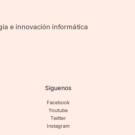
ía e innovación informática
Síguenos
Facebook
Youtube
Twitter
Instagram