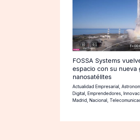
FOSSA Systems vuelve 
espacio con su nueva 
nanosatélites
Actualidad Empresarial
,
Astronom
Digital
,
Emprendedores
,
Innovac
Madrid
,
Nacional
,
Telecomunica