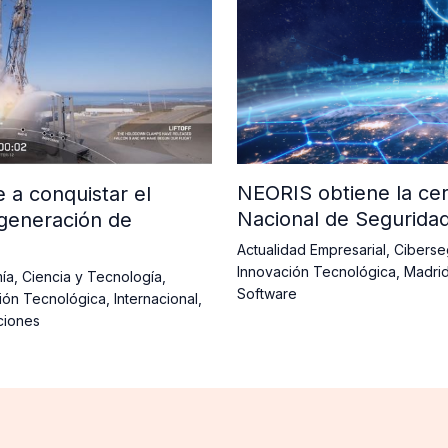
NEORIS obtiene la cer
a conquistar el
Nacional de Segurida
generación de
Actualidad Empresarial
,
Ciberse
Innovación Tecnológica
,
Madri
ía
,
Ciencia y Tecnología
,
Software
ión Tecnológica
,
Internacional
,
ciones