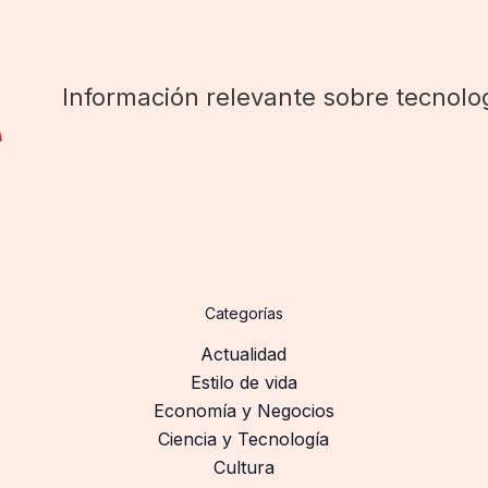
Información relevante sobre tecnolog
Categorías
Actualidad
Estilo de vida
Economía y Negocios
Ciencia y Tecnología
Cultura