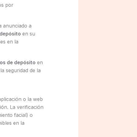
os por
ha anunciado a
depósito
en su
es en la
os de depósito
en
la seguridad de la
plicación o la web
ón. La verificación
iento facial) o
ibles en la