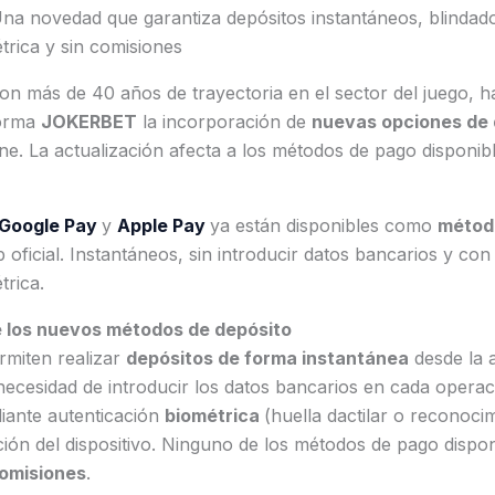
Una novedad que garantiza depósitos instantáneos, blindad
trica y sin comisiones
on más de 40 años de trayectoria en el sector del juego, 
forma
JOKERBET
la incorporación de
nuevas opciones de 
ine. La actualización afecta a los métodos de pago disponibl
Google Pay
y
Apple Pay
ya están disponibles como
métod
ficial. Instantáneos, sin introducir datos bancarios y con 
trica.
 los nuevos métodos de depósito
miten realizar
depósitos de forma instantánea
desde la a
cesidad de introducir los datos bancarios en cada operaci
iante autenticación
biométrica
(huella dactilar o reconocim
ión del dispositivo. Ninguno de los métodos de pago dispon
omisiones
.