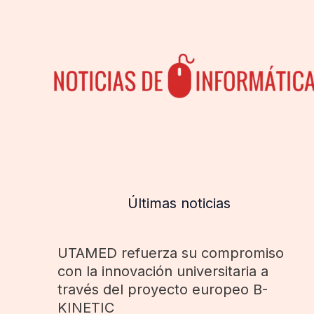
Últimas noticias
UTAMED refuerza su compromiso
con la innovación universitaria a
través del proyecto europeo B-
KINETIC