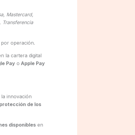
sa, Mastercard,
 Transferencia
por operación.
 la cartera digital
le Pay
o
Apple Pay
la innovación
protección de los
nes disponibles
en