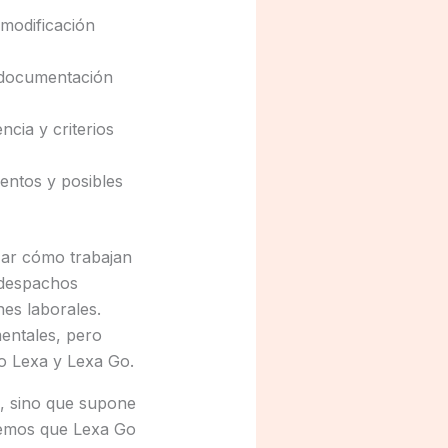
 modificación
a documentación
ncia y criterios
entos y posibles
zar cómo trabajan
, despachos
es laborales.
entales, pero
po Lexa y Lexa Go.
s, sino que supone
remos que Lexa Go