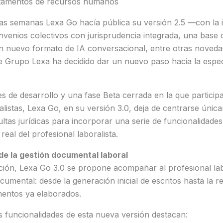
tamentos de recursos humanos
nas semanas Lexa Go hacía pública su versión 2.5 —con la 
venios colectivos con jurisprudencia integrada, una base 
n nuevo formato de IA conversacional, entre otras noved
e Grupo Lexa ha decidido dar un nuevo paso hacia la espec
s de desarrollo y una fase Beta cerrada en la que partici
alistas, Lexa Go, en su versión 3.0, deja de centrarse únic
ltas jurídicas para incorporar una serie de funcionalidades
eal del profesional laboralista.
e la gestión documental laboral
ción, Lexa Go 3.0 se propone acompañar al profesional labo
cumental: desde la generación inicial de escritos hasta la re
entos ya elaborados.
es funcionalidades de esta nueva versión destacan: