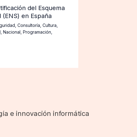
tificación del Esquema
d (ENS) en España
guridad
,
Consultoría
,
Cultura
,
d
,
Nacional
,
Programación
,
ía e innovación informática