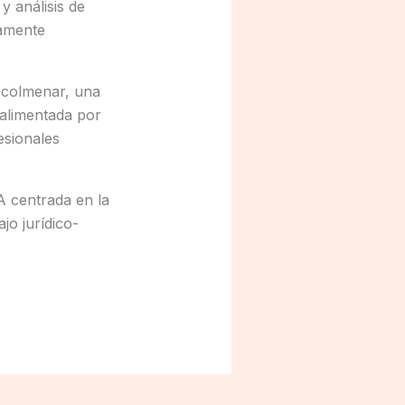
y análisis de
camente
 colmenar, una
 alimentada por
esionales
A centrada en la
jo jurídico-