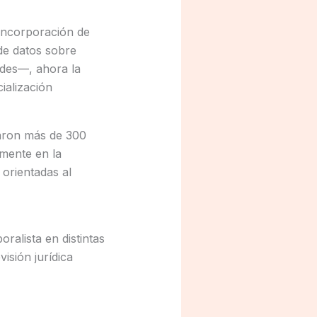
incorporación de
de datos sobre
ades—, ahora la
ialización
paron más de 300
amente en la
 orientadas al
ralista en distintas
visión jurídica