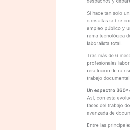
despachos y depar
Si hace tan solo u
consultas sobre con
empleo público y u
rama tecnológica d
laboralista total.
Tras más de 6 mese
profesionales labor
resolución de consu
trabajo documental r
Un espectro 360º d
Así, con esta evolu
fases del trabajo do
avanzada de docum
Entre las principal