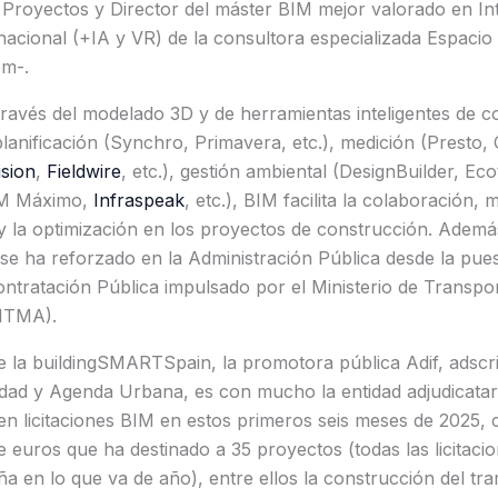
 Proyectos y Director del máster BIM mejor valorado en Int
acional (+IA y VR) de la consultora especializada Espacio
m-.
ravés del modelado 3D y de herramientas inteligentes de co
lanificación (Synchro, Primavera, etc.), medición (Presto, Co
sion
,
Fieldwire
, etc.), gestión ambiental (DesignBuilder, Eco
BM Máximo,
Infraspeak
, etc.), BIM facilita la colaboración, m
 y la optimización en los proyectos de construcción. Además
se ha reforzado en la Administración Pública desde la pue
ntratación Pública impulsado por el Ministerio de Transpor
ITMA).
 la buildingSMARTSpain, la promotora pública Adif, adscrit
idad y Agenda Urbana, es con mucho la entidad adjudicatar
en licitaciones BIM en estos primeros seis meses de 2025, co
e euros que ha destinado a 35 proyectos (todas las licitacio
a en lo que va de año), entre ellos la construcción del tr