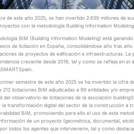
re de este año 2025, se han invertido 2.639 millones de eu
royectos con la metodología Building Information Modeling
dología BIM (Building Information Modeling) está ganando
esos de licitación en España, consolidándose año tras año
caciones de proyectos de edificación e infraestructuras. La 
endencia creciente desde 2018, tal y como se refleja en el a
ingSMARTSpain.
primer semestre de este año 2025 se ha invertido la cifra d
e 212 licitaciones BIM adjudicadas a 99 entidades y/o empre
 del observatorio de licitaciones de la asociación buildi
r la transformación digital del sector de la construcción a 
erabilidad BIM, promoviendo para ello el uso de esta meto
 información de un proyecto (geométrica, documental, etcé
o por todos los agentes que intervienen», tal y como desta