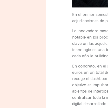
En el primer semest
adjudicaciones de p
La innovadora meto
notable en los proc
clave en las adjudi
tecnología es una t
cada año la build
En concreto, en el 
euros en un total d
recoge el dashboard
objetivo es impulsa
abiertos de interop
centralizar toda la
digital desarrollad