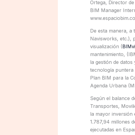
Ortega, Director de
BIM Manager Intern
www.espaciobim.co
De esta manera, a t
Navisworks, etc.), p
visualización (
BIMvi
mantenimiento, (I
la gestión de datos
tecnología puntera 
Plan BIM para la Co
Agenda Urbana (M
Según el balance de
Transportes, Movil
la mayor inversión 
1.787,94 millones d
ejecutadas en Españ