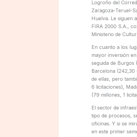
Logroño del Corredo
Zaragoza-Teruel-Sag
Huelva. Le siguen a
FIRA 2000 S.A., con
Ministerio de Cultu
En cuanto a los lu
mayor inversión en 
seguida de Burgos (3
Barcelona (242,30 mi
de ellas, pero tambi
6 licitaciones), Mad
(79 millones, 1 licit
El sector de infrae
tipo de procesos, se
oficinas. Y si se mi
en este primer seme