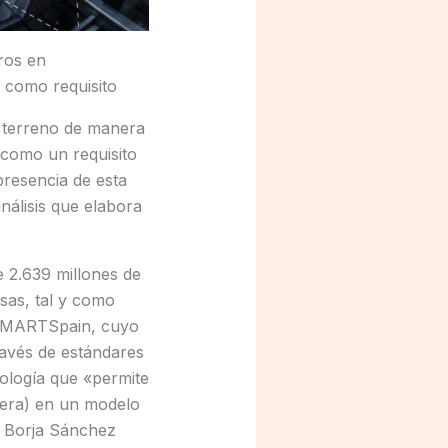
ros en
 como requisito
 terreno de manera
 como un requisito
presencia de esta
nálisis que elabora
e 2.639 millones de
sas, tal y como
ngSMARTSpain, cuyo
través de estándares
dología que «permite
tera) en un modelo
ca Borja Sánchez