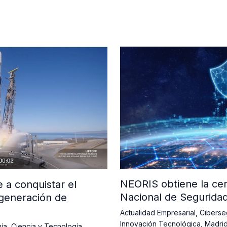
NEORIS obtiene la cer
a conquistar el
Nacional de Segurida
generación de
Actualidad Empresarial
,
Ciberse
Innovación Tecnológica
,
Madri
ía
,
Ciencia y Tecnología
,