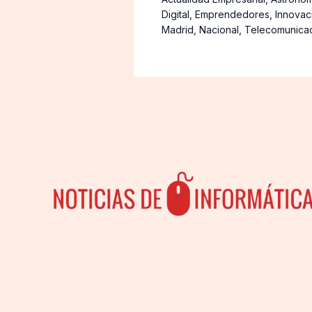
Digital
,
Emprendedores
,
Innovac
Madrid
,
Nacional
,
Telecomunica