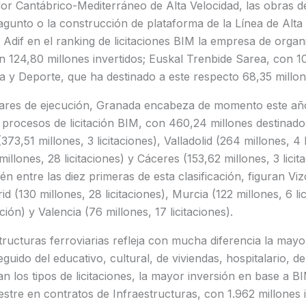
r Cantábrico-Mediterráneo de Alta Velocidad, las obras de
unto o la construcción de plataforma de la Línea de Alta 
 Adif en el ranking de licitaciones BIM la empresa de orga
 124,80 millones invertidos; Euskal Trenbide Sarea, con 107
ra y Deporte, que ha destinado a este respecto 68,35 millo
gares de ejecución, Granada encabeza de momento este año
procesos de licitación BIM, con 460,24 millones destinados 
73,51 millones, 3 licitaciones), Valladolid (264 millones, 4 l
llones, 28 licitaciones) y Cáceres (153,62 millones, 3 licit
én entre las diez primeras de esta clasificación, figuran Vi
rid (130 millones, 28 licitaciones), Murcia (122 millones, 6 li
ación) y Valencia (76 millones, 17 licitaciones).
structuras ferroviarias refleja con mucha diferencia la may
guido del educativo, cultural, de viviendas, hospitalario, d
ran los tipos de licitaciones, la mayor inversión en base a B
stre en contratos de Infraestructuras, con 1.962 millones 