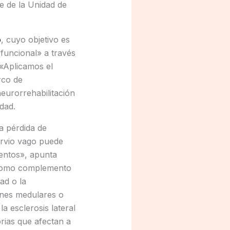
e de la Unidad de
o
, cuyo objetivo es
funcional» a través
 «Aplicamos el
rco de
eurorrehabilitación
dad.
a pérdida de
ervio vago puede
entos», apunta
d como complemento
ad o la
iones medulares o
a esclerosis lateral
rias que afectan a