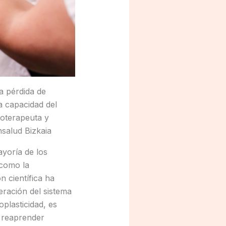
a pérdida de
a capacidad del
ioterapeuta y
nsalud Bizkaia
yoría de los
 como la
n científica ha
ración del sistema
plasticidad, es
y reaprender