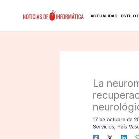
Ir
al
ACTUALIDAD
ESTILO 
contenido
La neurom
recuperac
neurológi
17 de octubre de 
Servicios
,
País Vas