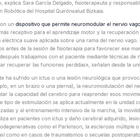
, explica Sara García Delgado, fisioterapeuta y responsabl
n Robótica del Hospital Quirónsalud Bizkaia.
 con un
dispositivo que permite neuromodular el nervio vag
ás receptivo para el aprendizaje motor y la recuperación 
 eléctrica suave aplicada sobre una rama del nervio vago.
s antes de la sesión de fisioterapia para favorecer ese ma
 después trabajamos con el paciente mediante técnicas de n
tar recuperar las funciones perdidas», señalan desde la uni
e ha sufrido un ictus o una lesión neurológica que provoc
mplo, en un brazo o una pierna), la neuromodulación del n
ar la capacidad del cerebro para reaprender esos movimi
te tipo de estimulación se aplica actualmente en la unida
izadas y al entrenamiento intensivo de la marcha, la movilid
iliza en pacientes con ictus y daño cerebral adquirido, les
egenerativas como el Parkinson, la esclerosis múltiple o l
 así como en casos de traumatismos o secuelas postoperato