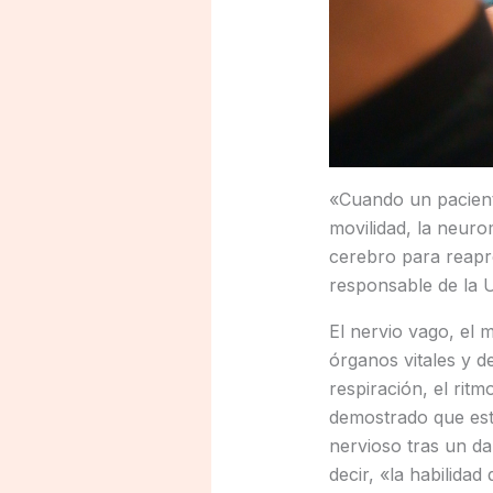
«Cuando un pacient
movilidad, la neur
cerebro para reapr
responsable de la U
El nervio vago, el 
órganos vitales y 
respiración, el ritm
demostrado que est
nervioso tras un da
decir, «la habilida