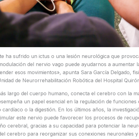
e ha sufrido un ictus o una lesión neurológica que provoc
omodulación del nervio vago puede ayudarnos a aumentar l
ender esos movimientos», apunta Sara García Delgado, fis
nidad de Neurorrehabilitación Robótica del Hospital Quiró
más largo del cuerpo humano, conecta el cerebro con la ma
desempeña un papel esencial en la regulación de funciones
o cardíaco o la digestión. En los últimos años, la investigació
imular este nervio puede favorecer los procesos de recupe
ño cerebral, gracias a su capacidad para potenciar la neuro
d del cerebro para reorganizar sus conexiones neuronales 