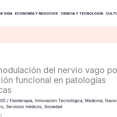
DE VIDA
ECONOMÍA Y NEGOCIOS
CIENCIA Y TECNOLOGÍA
CULT
odulación del nervio vago pot
ión funcional en patologías
cas
2025
/
Fisioterapia
,
Innovación Tecnológica
,
Medicina
,
Nacio
co
,
Servicios médicos
,
Sociedad