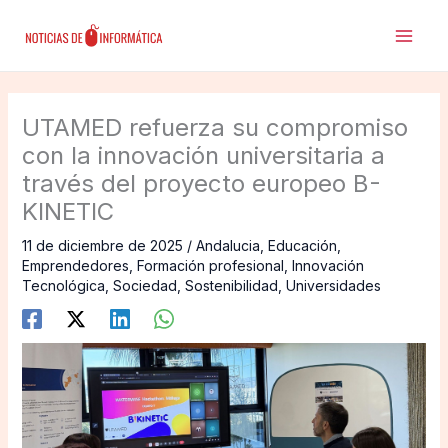
Ir
al
contenido
UTAMED refuerza su compromiso
con la innovación universitaria a
través del proyecto europeo B-
KINETIC
11 de diciembre de 2025
/
Andalucia
,
Educación
,
Emprendedores
,
Formación profesional
,
Innovación
Tecnológica
,
Sociedad
,
Sostenibilidad
,
Universidades