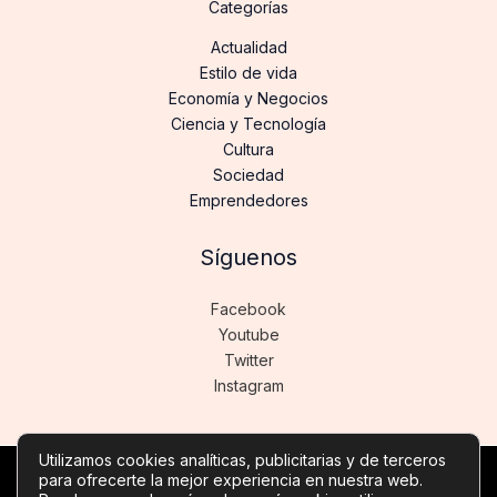
Categorías
Actualidad
Estilo de vida
Economía y Negocios
Ciencia y Tecnología
Cultura
Sociedad
Emprendedores
Síguenos
Facebook
Youtube
Twitter
Instagram
Utilizamos cookies analíticas, publicitarias y de terceros
para ofrecerte la mejor experiencia en nuestra web.
Copyright © Todos los derechos reservados -