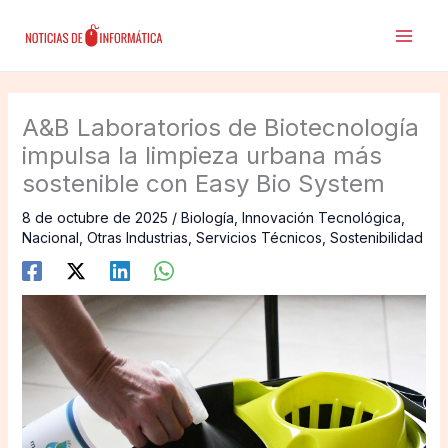
Ir
al
contenido
A&B Laboratorios de Biotecnología
impulsa la limpieza urbana más
sostenible con Easy Bio System
8 de octubre de 2025
/
Biología
,
Innovación Tecnológica
,
Nacional
,
Otras Industrias
,
Servicios Técnicos
,
Sostenibilidad