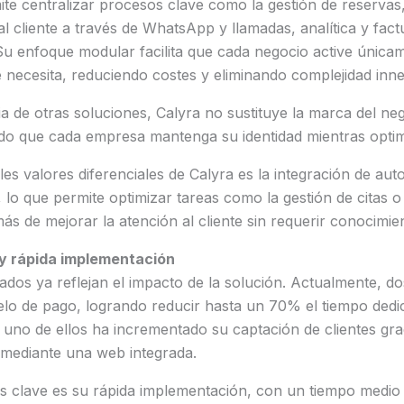
te centralizar procesos clave como la gestión de reservas
 al cliente a través de WhatsApp y llamadas, analítica y fac
u enfoque modular facilita que cada negocio active únicam
 necesita, reduciendo costes y eliminando complejidad inne
a de otras soluciones, Calyra no sustituye la marca del neg
ndo que cada empresa mantenga su identidad mientras optim
les valores diferenciales de Calyra es la integración de aut
ial, lo que permite optimizar tareas como la gestión de citas o
ás de mejorar la atención al cliente sin requerir conocimie
 y rápida implementación
ados ya reflejan el impacto de la solución. Actualmente, 
lo de pago, logrando reducir hasta un 70% el tiempo dedi
no de ellos ha incrementado su captación de clientes grac
l mediante una web integrada.
os clave es su rápida implementación, con un tiempo medio