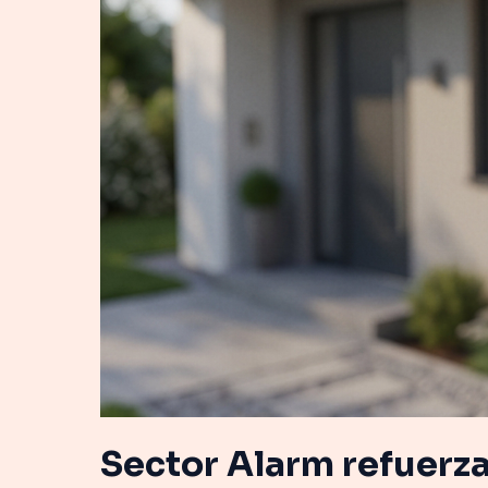
hogar
con
Outdoor
Pircam
Sector Alarm refuerza