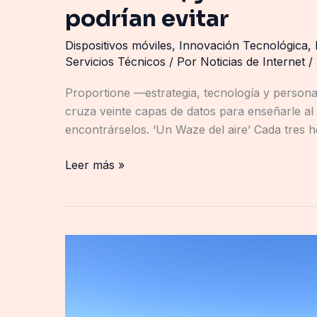
podrían evitar
Dispositivos móviles
,
Innovación Tecnológica
,
Servicios Técnicos
/ Por
Noticias de Internet
/
Proportione —estrategia, tecnología y persona
cruza veinte capas de datos para enseñarle al 
encontrárselos. ‘Un Waze del aire’ Cada tres h
Leer más »
El
cobre
de
las
plantas