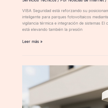
Servicios Técnicos
/ Por
Noticias de Internet
/
VIBA Seguridad está reforzando su posicionam
inteligente para parques fotovoltaicos mediant
vigilancia térmica e integración de sistemas E
está elevando también la presión
Leer más »
Sector
Alarm
refuerza
la
protección
exterior
del