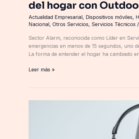
del hogar con Outdoo
Actualidad Empresarial
,
Dispositivos móviles
,
H
Nacional
,
Otros Servicios
,
Servicios Técnicos
/
Sector Alarm, reconocida como Líder en Servi
emergencias en menos de 15 segundos, uno de
La forma de entender el hogar ha cambiado en
Leer más »
Qualoom
analiza
cómo
la
inteligencia