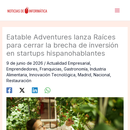
Ir
al
contenido
Eatable Adventures lanza Raíces
para cerrar la brecha de inversión
en startups hispanohablantes
9 de junio de 2026
/
Actualidad Empresarial
,
Emprendedores
,
Franquicias
,
Gastronomía
,
Industria
Alimentaria
,
Innovación Tecnológica
,
Madrid
,
Nacional
,
Restauración