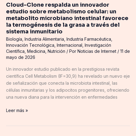
favorece
Cloud-Clone respalda un innovador
la
estudio sobre metabolismo celular: un
termogénesis
metabolito microbiano intestinal favorece
de
la termogénesis de la grasa a través del
la
sistema inmunitario
grasa
Biología
,
Industria Alimentaria
,
Industria Farmacéutica
,
a
Innovación Tecnológica
,
Internacional
,
Investigación
través
Científica
,
Medicina
,
Nutrición
/ Por
Noticias de Internet
/
11 de
del
mayo de 2026
sistema
Un innovador estudio publicado en la prestigiosa revista
inmunitario
científica Cell Metabolism (IF=30,9) ha revelado un nuevo eje
de señalización que conecta la microbiota intestinal, las
células inmunitarias y los adipocitos progenitores, ofreciendo
una nueva diana para la intervención en enfermedades
Leer más »