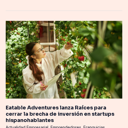
Eatable
Adventures
lanza
Raíces
para
cerrar
la
brecha
de
inversión
en
startups
hispanohablantes
Eatable Adventures lanza Raíces para
cerrar la brecha de inversión en startups
hispanohablantes
Actualidad Empresarial
,
Emprendedores
,
Franquicias
,