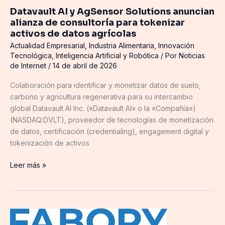
Datavault AI y AgSensor Solutions anuncian
alianza
alianza de consultoría para tokenizar
de
activos de datos agrícolas
consultoría
Actualidad Empresarial
,
Industria Alimentaria
,
Innovación
para
Tecnológica
,
Inteligencia Artificial y Robótica
/ Por
Noticias
tokenizar
de Internet
/
14 de abril de 2026
activos
de
Colaboración para identificar y monetizar datos de suelo,
datos
carbono y agricultura regenerativa para su intercambio
agrícolas
global Datavault AI Inc. («Datavault AI» o la «Compañía»)
(NASDAQ:DVLT), proveedor de tecnologías de monetización
de datos, certificación (credentialing), engagement digital y
tokenización de activos
Leer más »
Lubrinox