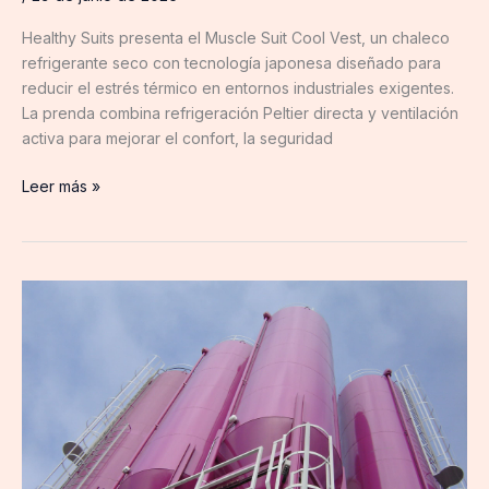
Vest
Healthy Suits presenta el Muscle Suit Cool Vest, un chaleco
refrigerante seco con tecnología japonesa diseñado para
reducir el estrés térmico en entornos industriales exigentes.
La prenda combina refrigeración Peltier directa y ventilación
activa para mejorar el confort, la seguridad
Leer más »
SATECMA
celebra
50
años
de
innovación
con
soluciones