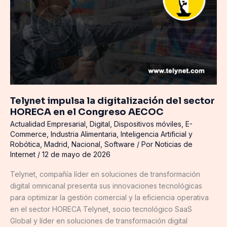
digitalización
del
sector
HORECA
en
el
Congreso
AECOC
Telynet impulsa la digitalización del sector
HORECA en el Congreso AECOC
Actualidad Empresarial
,
Digital
,
Dispositivos móviles
,
E-
Commerce
,
Industria Alimentaria
,
Inteligencia Artificial y
Robótica
,
Madrid
,
Nacional
,
Software
/ Por
Noticias de
Internet
/
12 de mayo de 2026
Telynet, compañía líder en soluciones de transformación
digital omnicanal presenta sus innovaciones tecnológicas
para optimizar la gestión comercial y la eficiencia operativa
en el sector HORECA Telynet, socio tecnológico SaaS
Global y líder en soluciones de transformación digital