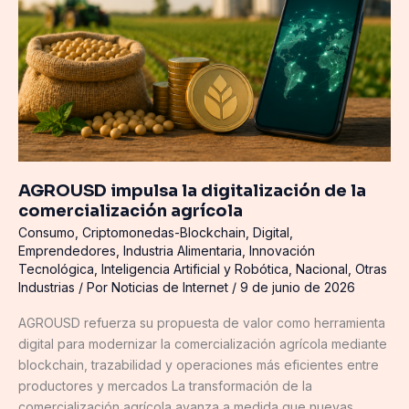
comercialización
agrícola
AGROUSD impulsa la digitalización de la
comercialización agrícola
Consumo
,
Criptomonedas-Blockchain
,
Digital
,
Emprendedores
,
Industria Alimentaria
,
Innovación
Tecnológica
,
Inteligencia Artificial y Robótica
,
Nacional
,
Otras
Industrias
/ Por
Noticias de Internet
/
9 de junio de 2026
AGROUSD refuerza su propuesta de valor como herramienta
digital para modernizar la comercialización agrícola mediante
blockchain, trazabilidad y operaciones más eficientes entre
productores y mercados La transformación de la
comercialización agrícola avanza a medida que nuevas