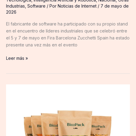
Industrias
,
Software
/ Por
Noticias de Internet
/
7 de mayo de
2026
El fabricante de software ha participado con su propio stand
en el encuentro de líderes industriales que se celebró entre
el 5 y 7 de mayo en Fira Barcelona Zucchetti Spain ha estado
presente una vez más en el evento
Leer más »
Industria
Francisco
Botella:
rumbo
al
liderazgo
de