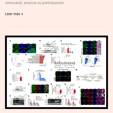
omnicanal, anuncia su participación
Leer más »
Cloud-
Clone
respalda
un
innovador
estudio
sobre
metabolismo
celular:
un
metabolito
microbiano
intestinal