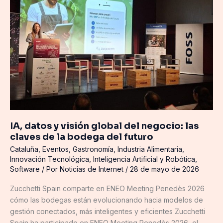
y
visión
global
del
negocio:
las
claves
de
la
bodega
del
IA, datos y visión global del negocio: las
futuro
claves de la bodega del futuro
Cataluña
,
Eventos
,
Gastronomía
,
Industria Alimentaria
,
Innovación Tecnológica
,
Inteligencia Artificial y Robótica
,
Software
/ Por
Noticias de Internet
/
28 de mayo de 2026
Zucchetti Spain comparte en ENEO Meeting Penedès 2026
cómo las bodegas están evolucionando hacia modelos de
gestión conectados, más inteligentes y eficientes Zucchetti
Spain ha participado en ENEO Meeting Penedès 2026, el