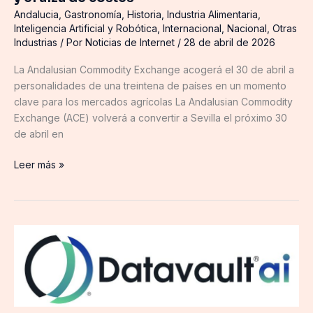
y
Andalucia
,
Gastronomía
,
Historia
,
Industria Alimentaria
,
el
Inteligencia Artificial y Robótica
,
Internacional
,
Nacional
,
Otras
Industrias
/ Por
Noticias de Internet
/
28 de abril de 2026
alza
de
La Andalusian Commodity Exchange acogerá el 30 de abril a
costes
personalidades de una treintena de países en un momento
clave para los mercados agrícolas La Andalusian Commodity
Exchange (ACE) volverá a convertir a Sevilla el próximo 30
de abril en
Leer más »
Datavault
AI
y
AgSensor
Solutions
anuncian