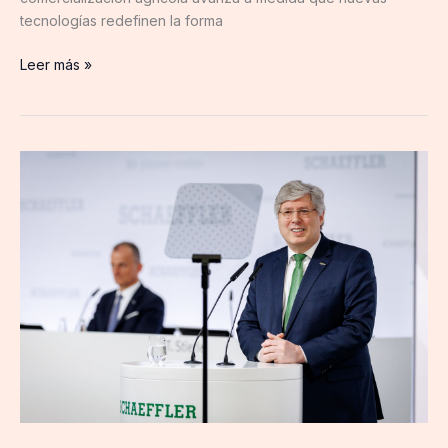
tecnologías redefinen la forma
Leer más »
Junta
General
Anual
2026
de
Schaeffler:
claras
mayorías
en
cuanto
a
dividendos,
aprobación