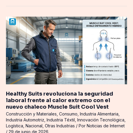
Healthy
Suits
revoluciona
la
seguridad
laboral
frente
al
calor
extremo
con
Healthy Suits revoluciona la seguridad
el
laboral frente al calor extremo con el
nuevo
nuevo chaleco Muscle Suit Cool Vest
chaleco
Construcción y Materiales
,
Consumo
,
Industria Alimentaria
,
Muscle
Industria Automotriz
,
Industria Téxtil
,
Innovación Tecnológica
,
Suit
Logística
,
Nacional
,
Otras Industrias
/ Por
Noticias de Internet
Cool
/
29 de junio de 2026