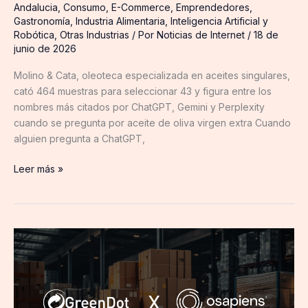
Andalucia
,
Consumo
,
E-Commerce
,
Emprendedores
,
Gastronomía
,
Industria Alimentaria
,
Inteligencia Artificial y
Robótica
,
Otras Industrias
/ Por
Noticias de Internet
/
18 de
junio de 2026
Molino & Cata, oleoteca especializada en aceites singulares,
cató 464 muestras para seleccionar 43 y figura entre los
nombres más citados por ChatGPT, Gemini y Perplexity
cuando se pregunta por aceite de oliva virgen extra Cuando
alguien pregunta a ChatGPT,
Leer más »
GreenDot
y
osapiens
crean
la