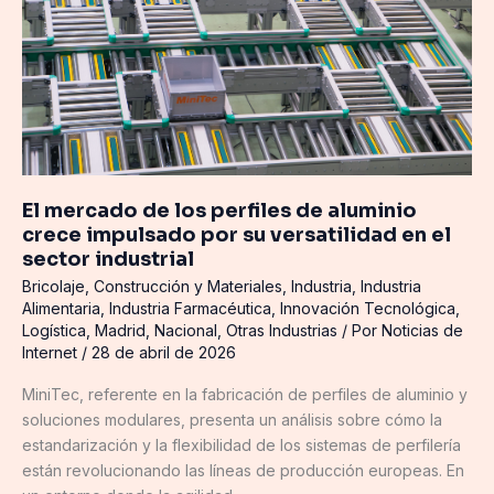
perfiles
de
aluminio
crece
impulsado
por
su
versatilidad
El mercado de los perfiles de aluminio
en
crece impulsado por su versatilidad en el
el
sector industrial
sector
Bricolaje
,
Construcción y Materiales
,
Industria
,
Industria
industrial
Alimentaria
,
Industria Farmacéutica
,
Innovación Tecnológica
,
Logística
,
Madrid
,
Nacional
,
Otras Industrias
/ Por
Noticias de
Internet
/
28 de abril de 2026
MiniTec, referente en la fabricación de perfiles de aluminio y
soluciones modulares, presenta un análisis sobre cómo la
estandarización y la flexibilidad de los sistemas de perfilería
están revolucionando las líneas de producción europeas. En