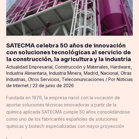
tecnológicas
al
servicio
de
la
construcción,
la
SATECMA celebra 50 años de innovación
agricultura
con soluciones tecnológicas al servicio de
y
la construcción, la agricultura y la industria
la
Actualidad Empresarial
,
Construcción y Materiales
,
Hardware
,
industria
Industria Alimentaria
,
Industria Minera
,
Madrid
,
Nacional
,
Otras
Industrias
,
Otros Servicios
,
Telecomunicaciones
/ Por
Noticias
de Internet
/
23 de junio de 2026
Fundada en 1976, la empresa nació con la vocación de
aportar soluciones técnicas innovadoras a partir de la
química aplicada SATECMA cumple 50 años consolidándose
como uno de los fabricantes españoles de soluciones
químicas y biotech especializadas con mayor proyección