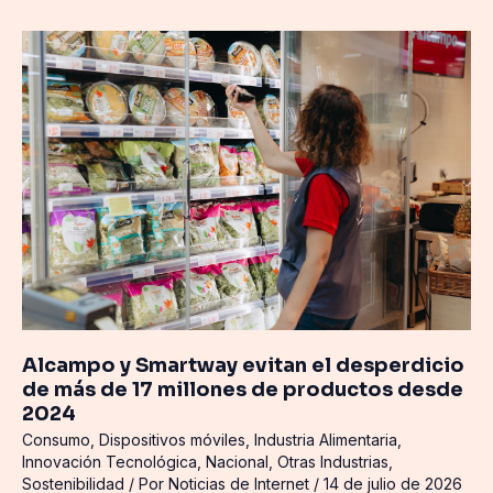
Alcampo
y
Smartway
evitan
el
desperdicio
de
más
de
17
millones
de
productos
Alcampo y Smartway evitan el desperdicio
desde
de más de 17 millones de productos desde
2024
2024
Consumo
,
Dispositivos móviles
,
Industria Alimentaria
,
Innovación Tecnológica
,
Nacional
,
Otras Industrias
,
Sostenibilidad
/ Por
Noticias de Internet
/
14 de julio de 2026