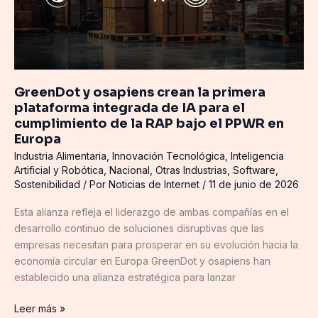
primera
plataforma
integrada
de
IA
para
GreenDot y osapiens crean la primera
el
plataforma integrada de IA para el
cumplimiento
cumplimiento de la RAP bajo el PPWR en
Europa
de
la
Industria Alimentaria
,
Innovación Tecnológica
,
Inteligencia
Artificial y Robótica
,
Nacional
,
Otras Industrias
,
Software
,
RAP
Sostenibilidad
/ Por
Noticias de Internet
/
11 de junio de 2026
bajo
el
Esta alianza refleja el liderazgo de ambas compañías en el
PPWR
desarrollo continuo de soluciones disruptivas que las
en
empresas necesitan para prosperar en su evolución hacia la
Europa
economía circular en Europa GreenDot y osapiens han
establecido una alianza estratégica para lanzar
Leer más »