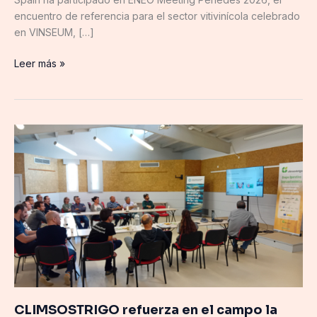
encuentro de referencia para el sector vitivinícola celebrado
en VINSEUM, […]
Leer más »
CLIMSOSTRIGO
refuerza
en
el
campo
la
innovación
en
trigo
panificable
frente
CLIMSOSTRIGO refuerza en el campo la
al