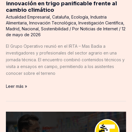
innovación en trigo panificable frente al
cambio
cambio climático
climático
Actualidad Empresarial
,
Cataluña
,
Ecología
,
Industria
Alimentaria
,
Innovación Tecnológica
,
Investigación Científica
,
Madrid
,
Nacional
,
Sostenibilidad
/ Por
Noticias de Internet
/
12
de mayo de 2026
El Grupo Operativo reunió en el IRTA – Mas Badia a
investigadores y profesionales del sector agrario en una
jornada técnica. El encuentro combinó contenidos técnicos y
visita a ensayos en campo, permitiendo a los asistentes
conocer sobre el terreno
Leer más »
Telynet
impulsa
la