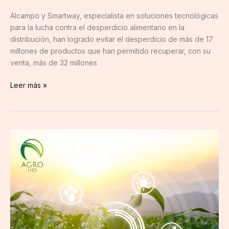
Alcampo y Smartway, especialista en soluciones tecnológicas
para la lucha contra el desperdicio alimentario en la
distribución, han logrado evitar el desperdicio de más de 17
millones de productos que han permitido recuperar, con su
venta, más de 32 millones
Leer más »
AGROUSD
impulsa
la
trazabilidad
de
las
operaciones
dentro
del