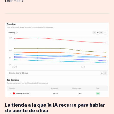
Leer más »
La
tienda
a
la
que
la
IA
recurre
para
hablar
de
aceite
de
oliva
La tienda a la que la IA recurre para hablar
de aceite de oliva