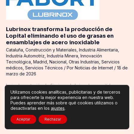
transforma
la
producción
de
Lopital
Lubrinox transforma la producción de
eliminando
Lopital eliminando el uso de grasas en
el
ensamblajes de acero inoxidable
uso
Cataluña
,
Construcción y Materiales
,
Industria Alimentaria
,
de
Industria Automotriz
,
Industria Minera
,
Innovación
Tecnológica
,
Madrid
,
Nacional
,
Otras Industrias
,
Servicios
grasas
médicos
,
Servicios Técnicos
/ Por
Noticias de Internet
/
18 de
en
marzo de 2026
ensamblajes
de
La implementación de fijaciones Lubrinox ha permitido a
acero
Utilizamos cookies analíticas, publicitarias y de terceros
Lopital eliminar el uso de grasas en sus procesos de
inoxidable
para ofrecerte la mejor experiencia en nuestra web.
ensamblaje, mejorar la eficiencia operativa y garantizar una
Puedes aprender más sobre qué cookies utilizamos o
mayor calidad y seguridad en aplicaciones sanitarias
desactivarlas en los
ajustes
.
exigentes Lopital, fabricante con sede en los […]
Aceptar
Rechazar
Leer más »