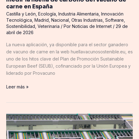
carne
carne en España
en
Castilla y León
,
Ecología
,
Industria Alimentaria
,
Innovación
España
Tecnológica
,
Madrid
,
Nacional
,
Otras Industrias
,
Software
,
Sostenibilidad
,
Veterinaria
/ Por
Noticias de Internet
/
29 de
abril de 2026
La nueva aplicación, ya disponible para el sector ganadero
de vacuno de carne en la web huellavacunosostenible.eu, es
uno de los hitos clave del Plan de Promoción Sustainable
European Beef (SEUB), cofinanciado por la Unión Europea y
liderado por Provacuno
Leer más »
El
mercado
de
los