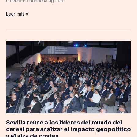
un entorno donde la agilidad
Leer más »
Sevilla
reúne
a
los
líderes
del
mundo
del
cereal
para
analizar
el
Sevilla reúne a los líderes del mundo del
impacto
cereal para analizar el impacto geopolítico
geopolítico
y el alza de costes