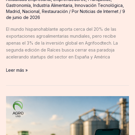
Gastronomía
,
Industria Alimentaria
,
Innovación Tecnológica
,
Madrid
,
Nacional
,
Restauración
/ Por
Noticias de Internet
/
9
de junio de 2026
El mundo hispanohablante aporta cerca del 20% de las
exportaciones agroalimentarias mundiales, pero recibe
apenas el 3% de la inversión global en Agrifoodtech. La
segunda edición de Raíces busca cerrar esa paradoja
acelerando startups del sector en España y América
Leer más »
AGROUSD
impulsa
la
digitalización
de
la