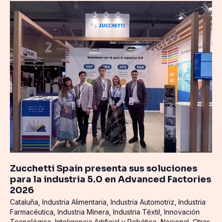
Zucchetti
Spain
presenta
sus
soluciones
para
la
industria
5.0
en
Advanced
Factories
2026
Zucchetti Spain presenta sus soluciones
para la industria 5.0 en Advanced Factories
2026
Cataluña
,
Industria Alimentaria
,
Industria Automotriz
,
Industria
Farmacéutica
,
Industria Minera
,
Industria Téxtil
,
Innovación
Tecnológica
,
Inteligencia Artificial y Robótica
,
Nacional
,
Otras