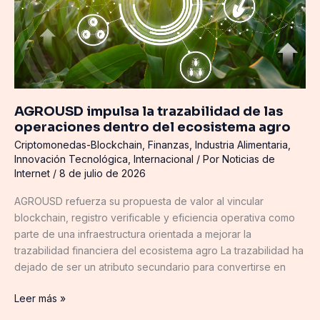
ecosistema
agro
AGROUSD impulsa la trazabilidad de las
operaciones dentro del ecosistema agro
Criptomonedas-Blockchain
,
Finanzas
,
Industria Alimentaria
,
Innovación Tecnológica
,
Internacional
/ Por
Noticias de
Internet
/
8 de julio de 2026
AGROUSD refuerza su propuesta de valor al vincular
blockchain, registro verificable y eficiencia operativa como
parte de una infraestructura orientada a mejorar la
trazabilidad financiera del ecosistema agro La trazabilidad ha
dejado de ser un atributo secundario para convertirse en
Leer más »