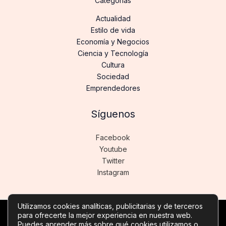
Categorías
Actualidad
Estilo de vida
Economía y Negocios
Ciencia y Tecnología
Cultura
Sociedad
Emprendedores
Síguenos
Facebook
Youtube
Twitter
Instagram
Utilizamos cookies analíticas, publicitarias y de terceros
para ofrecerte la mejor experiencia en nuestra web.
Copyright © Todos los derechos reservados -
Puedes aprender más sobre qué cookies utilizamos o