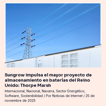
Sungrow
impulsa
el
mayor
proyecto
de
almacenamiento
en
baterías
del
Reino
Unido:
Thorpe
Sungrow impulsa el mayor proyecto de
Marsh
almacenamiento en baterías del Reino
Unido: Thorpe Marsh
Internacional
,
Nacional
,
Navarra
,
Sector Energético
,
Software
,
Sostenibilidad
/ Por
Noticias de Internet
/
25 de
noviembre de 2025