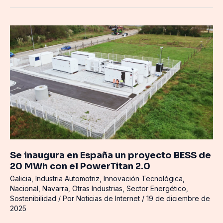
Se
inaugura
en
España
un
proyecto
BESS
de
20
MWh
con
Se inaugura en España un proyecto BESS de
el
20 MWh con el PowerTitan 2.0
PowerTitan
Galicia
,
Industria Automotriz
,
Innovación Tecnológica
,
2.0
Nacional
,
Navarra
,
Otras Industrias
,
Sector Energético
,
Sostenibilidad
/ Por
Noticias de Internet
/
19 de diciembre de
2025