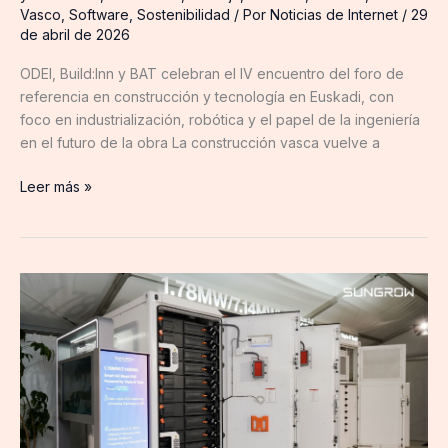
Vasco
,
Software
,
Sostenibilidad
/ Por
Noticias de Internet
/
29
de abril de 2026
ODEI, Build:Inn y BAT celebran el IV encuentro del foro de
referencia en construcción y tecnología en Euskadi, con
foco en industrialización, robótica y el papel de la ingeniería
en el futuro de la obra La construcción vasca vuelve a
Leer más »
More
Than
Powering
Today:
Sungrow
lanza
el
sistema