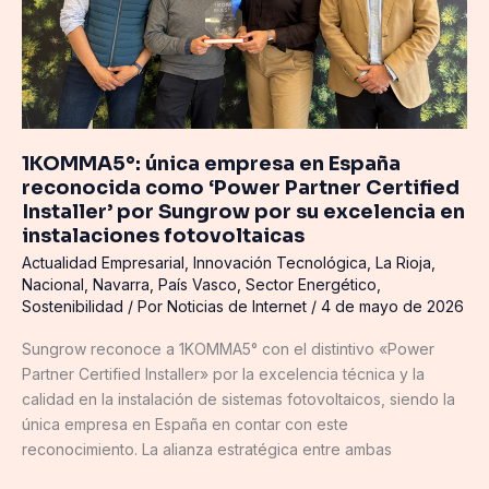
Partner
Certified
Installer’
por
Sungrow
por
1KOMMA5°: única empresa en España
su
reconocida como ‘Power Partner Certified
excelencia
Installer’ por Sungrow por su excelencia en
en
instalaciones fotovoltaicas
instalaciones
Actualidad Empresarial
,
Innovación Tecnológica
,
La Rioja
,
fotovoltaicas
Nacional
,
Navarra
,
País Vasco
,
Sector Energético
,
Sostenibilidad
/ Por
Noticias de Internet
/
4 de mayo de 2026
Sungrow reconoce a 1KOMMA5° con el distintivo «Power
Partner Certified Installer» por la excelencia técnica y la
calidad en la instalación de sistemas fotovoltaicos, siendo la
única empresa en España en contar con este
reconocimiento. La alianza estratégica entre ambas