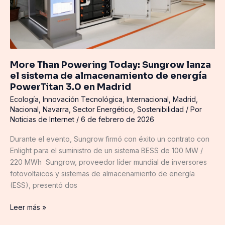
de
almacenamiento
de
energía
PowerTitan
More Than Powering Today: Sungrow lanza
3.0
el sistema de almacenamiento de energía
en
PowerTitan 3.0 en Madrid
Madrid
Ecología
,
Innovación Tecnológica
,
Internacional
,
Madrid
,
Nacional
,
Navarra
,
Sector Energético
,
Sostenibilidad
/ Por
Noticias de Internet
/
6 de febrero de 2026
Durante el evento, Sungrow firmó con éxito un contrato con
Enlight para el suministro de un sistema BESS de 100 MW /
220 MWh Sungrow, proveedor líder mundial de inversores
fotovoltaicos y sistemas de almacenamiento de energía
(ESS), presentó dos
Leer más »