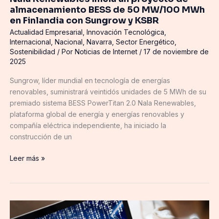
50
almacenamiento BESS de 50 MW/100 MWh
MW/100
en Finlandia con Sungrow y KSBR
MWh
Actualidad Empresarial
,
Innovación Tecnológica
,
en
Internacional
,
Nacional
,
Navarra
,
Sector Energético
,
Finlandia
Sostenibilidad
/ Por
Noticias de Internet
/
17 de noviembre de
con
2025
Sungrow
Sungrow, líder mundial en tecnología de energías
y
renovables, suministrará veintidós unidades de 5 MWh de su
KSBR
premiado sistema BESS PowerTitan 2.0 Nala Renewables,
plataforma global de energía y energías renovables y
compañía eléctrica independiente, ha iniciado la
construcción de un
Leer más »
CYBERFRONT
convertirá