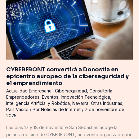
a
Donostia
en
epicentro
europeo
de
la
ciberseguridad
y
CYBERFRONT convertirá a Donostia en
el
epicentro europeo de la ciberseguridad y
emprendimiento
el emprendimiento
Actualidad Empresarial
,
Ciberseguridad
,
Consultoría
,
Emprendedores
,
Eventos
,
Innovación Tecnológica
,
Inteligencia Artificial y Robótica
,
Navarra
,
Otras Industrias
,
País Vasco
/ Por
Noticias de Internet
/
7 de noviembre de
2025
Los días 17 y 18 de noviembre San Sebastián acoge la
primera edición de CYBERFRONT, un evento organizado por