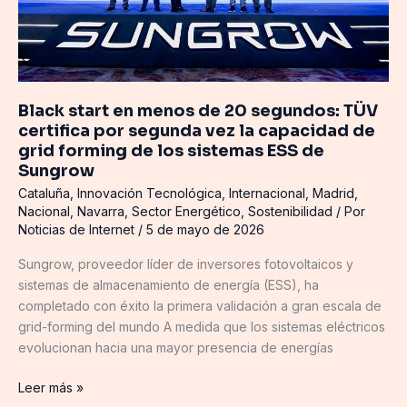
segundos:
TÜV
certifica
por
segunda
Black start en menos de 20 segundos: TÜV
vez
certifica por segunda vez la capacidad de
la
grid forming de los sistemas ESS de
capacidad
Sungrow
de
Cataluña
,
Innovación Tecnológica
,
Internacional
,
Madrid
,
grid
Nacional
,
Navarra
,
Sector Energético
,
Sostenibilidad
/ Por
forming
Noticias de Internet
/
5 de mayo de 2026
de
los
Sungrow, proveedor líder de inversores fotovoltaicos y
sistemas
sistemas de almacenamiento de energía (ESS), ha
ESS
completado con éxito la primera validación a gran escala de
de
grid-forming del mundo A medida que los sistemas eléctricos
Sungrow
evolucionan hacia una mayor presencia de energías
Leer más »