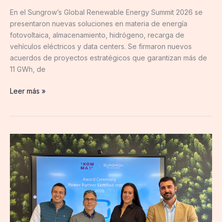
En el Sungrow’s Global Renewable Energy Summit 2026 se
presentaron nuevas soluciones en materia de energía
fotovoltaica, almacenamiento, hidrógeno, recarga de
vehículos eléctricos y data centers. Se firmaron nuevos
acuerdos de proyectos estratégicos que garantizan más de
11 GWh, de
Leer más »
1KOMMA5°:
única
empresa
en
España
reconocida
como
‘Power