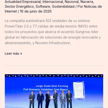
Actualidad Empresarial
,
Internacional
,
Nacional
,
Navarra
,
Sector Energético
,
Software
,
Sostenibilidad
/ Por
Noticias de
Internet
/
16 de junio de 2026
La compañía suministrará 302 unidades de su sistema
PowerTitan 2.0 y 77 celdas de media tensión (MVS) entre
todos los proyectos que abarca el acuerdo Sungrow, líder
global en fabricación de soluciones de energía renovable y
almacenamiento, y Nuveen Infrastructure,
Leer más »
Black
start
en
menos
de
20