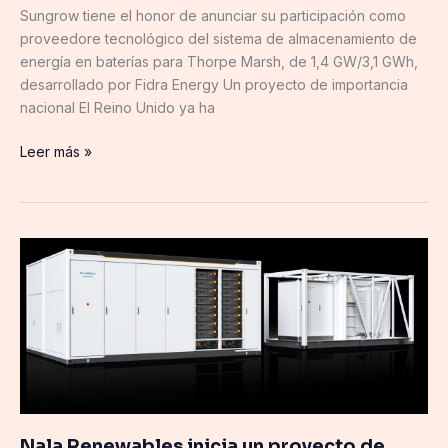
Sungrow tiene el honor de anunciar su participación como
proveedore tecnológico del sistema de almacenamiento de
energía en baterías para Thorpe Marsh, de 1,4 GW/3,1 GWh,
desarrollado por Fidra Energy Un proyecto de importancia
nacional El Reino Unido ya ha
Leer más »
Nala
Renewables
inicia
un
proyecto
de
almacenamiento
BESS
de
Nala Renewables inicia un proyecto de