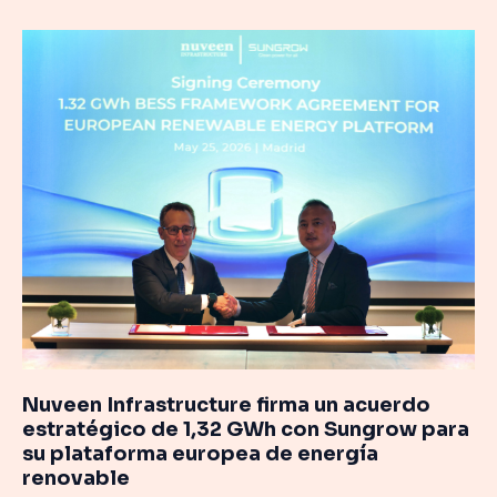
Nuveen
Infrastructure
firma
un
acuerdo
estratégico
de
1,32
GWh
con
Sungrow
para
su
plataforma
europea
Nuveen Infrastructure firma un acuerdo
de
estratégico de 1,32 GWh con Sungrow para
energía
su plataforma europea de energía
renovable
renovable