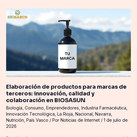
Elaboración
de
productos
para
marcas
de
terceros:
innovación,
calidad
y
colaboración
Elaboración de productos para marcas de
en
terceros: innovación, calidad y
BIOSASUN
colaboración en BIOSASUN
Biología
,
Consumo
,
Emprendedores
,
Industria Farmacéutica
,
Innovación Tecnológica
,
La Rioja
,
Nacional
,
Navarra
,
Nutrición
,
País Vasco
/ Por
Noticias de Internet
/
1 de julio de
2026