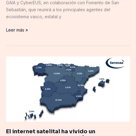
GAIA y CyberEUS, en colaboración con Fomento de San
Sebastián, que reunirá a los principales agentes del
ecosistema vasco, estatal y
Leer más »
El
internet
satelital
ha
vivido
un
crecimiento
de
contratación
este
verano
El internet satelital ha vivido un