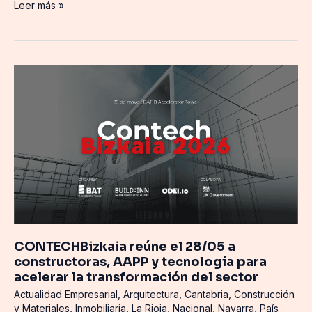
Leer más »
CONTECHBizkaia
reúne
el
28/05
a
constructoras,
AAPP
y
tecnología
para
acelerar
CONTECHBizkaia reúne el 28/05 a
la
constructoras, AAPP y tecnología para
transformación
acelerar la transformación del sector
del
Actualidad Empresarial
,
Arquitectura
,
Cantabria
,
Construcción
sector
y Materiales
,
Inmobiliaria
,
La Rioja
,
Nacional
,
Navarra
,
País