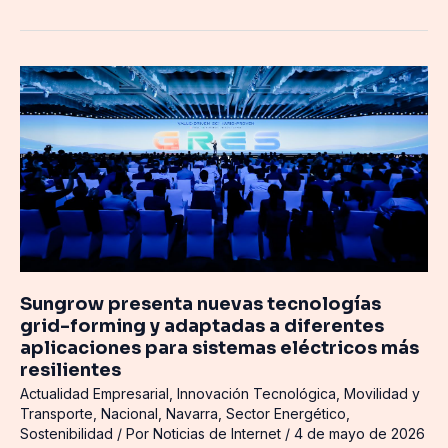
Sungrow
presenta
nuevas
tecnologías
grid-
forming
y
adaptadas
a
diferentes
Sungrow presenta nuevas tecnologías
aplicaciones
grid-forming y adaptadas a diferentes
para
aplicaciones para sistemas eléctricos más
sistemas
resilientes
eléctricos
Actualidad Empresarial
,
Innovación Tecnológica
,
Movilidad y
más
Transporte
,
Nacional
,
Navarra
,
Sector Energético
,
resilientes
Sostenibilidad
/ Por
Noticias de Internet
/
4 de mayo de 2026