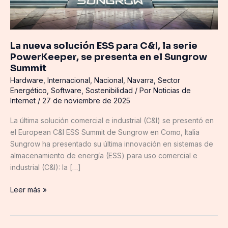
se
presenta
en
el
La nueva solución ESS para C&I, la serie
Sungrow
PowerKeeper, se presenta en el Sungrow
Summit
Summit
Hardware
,
Internacional
,
Nacional
,
Navarra
,
Sector
Energético
,
Software
,
Sostenibilidad
/ Por
Noticias de
Internet
/
27 de noviembre de 2025
La última solución comercial e industrial (C&I) se presentó en
el European C&I ESS Summit de Sungrow en Como, Italia
Sungrow ha presentado su última innovación en sistemas de
almacenamiento de energía (ESS) para uso comercial e
industrial (C&I): la […]
Leer más »