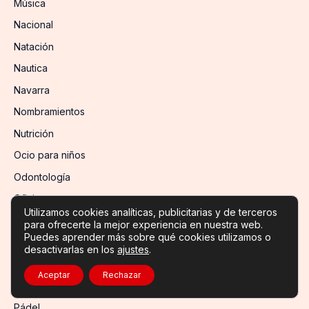
Música
Nacional
Natación
Nautica
Navarra
Nombramientos
Nutrición
Ocio para niños
Odontología
Oficinas
Utilizamos cookies analíticas, publicitarias y de terceros
Otras ciencias
para ofrecerte la mejor experiencia en nuestra web.
Puedes aprender más sobre qué cookies utilizamos o
Otras Industrias
desactivarlas en los
ajustes
.
Otros deportes
Aceptar
Rechazar
Otros Servicios
Pádel