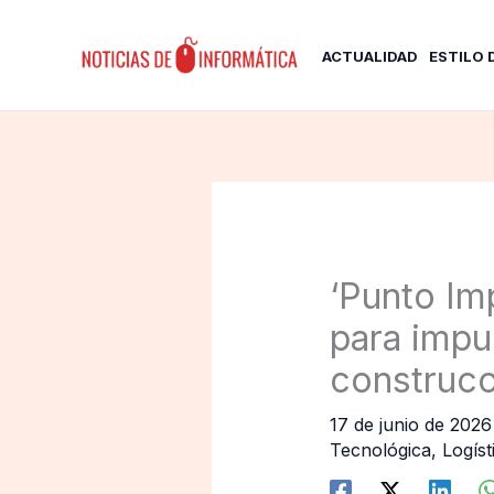
Ir
al
ACTUALIDAD
ESTILO 
contenido
‘Punto Im
para impul
construcc
17 de junio de 202
Tecnológica
,
Logíst