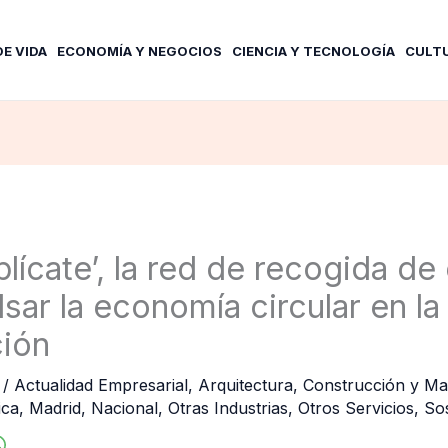
DE VIDA
ECONOMÍA Y NEGOCIOS
CIENCIA Y TECNOLOGÍA
CULT
plícate’, la red de recogida d
sar la economía circular en la
ión
6
/
Actualidad Empresarial
,
Arquitectura
,
Construcción y Mat
ica
,
Madrid
,
Nacional
,
Otras Industrias
,
Otros Servicios
,
Sos