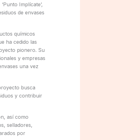
‘Punto Implícate’,
residuos de envases
ductos químicos
ue ha cedido las
oyecto pionero. Su
sionales y empresas
s envases una vez
 proyecto busca
iduos y contribuir
ón, así como
s, selladores,
parados por