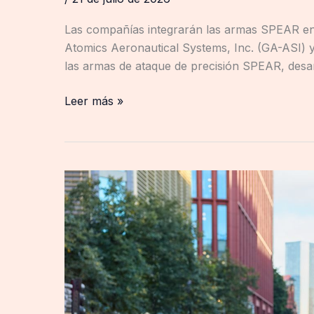
Las compañías integrarán las armas SPEAR en
Atomics Aeronautical Systems, Inc. (GA-ASI)
las armas de ataque de precisión SPEAR, desar
Leer más »
El
comercio
internacional
se
consolida
como
uno
de