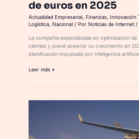
de euros en 2025
Actualidad Empresarial
,
Finanzas
,
Innovación 
Logística
,
Nacional
/ Por
Noticias de Internet
/
La compañía especializada en optimización de 
clientes y prevé acelerar su crecimiento en 2
planificación impulsada por inteligencia artific
Leer más »
GA-
ASI
y
MBDA
se