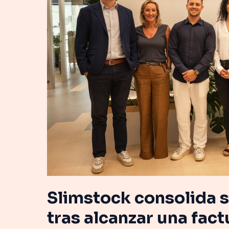
en
Iberia
tras
alcanzar
una
facturación
de
7,5
millones
de
euros
en
2025
Slimstock consolida s
tras alcanzar una fact