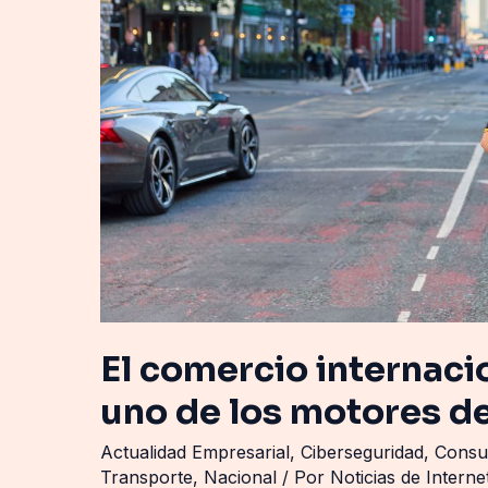
los
motores
del
ecommerce
en
España
El comercio internaci
uno de los motores d
Actualidad Empresarial
,
Ciberseguridad
,
Cons
Transporte
,
Nacional
/ Por
Noticias de Intern