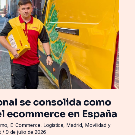
onal se consolida como
el ecommerce en España
umo
,
E-Commerce
,
Logística
,
Madrid
,
Movilidad y
et
/
9 de julio de 2026