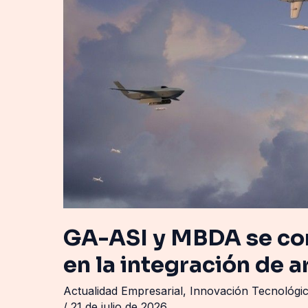
comprometen
a
colaborar
en
la
integración
de
armamento
GA-ASI y MBDA se co
en la integración de
Actualidad Empresarial
,
Innovación Tecnológi
/
21 de julio de 2026