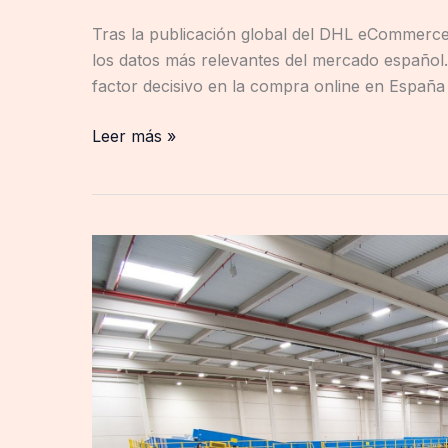
Tras la publicación global del DHL eCommerc
los datos más relevantes del mercado español
factor decisivo en la compra online en España
Leer más »
Cainiao
refuerza
su
centro
de
Madrid
con
un