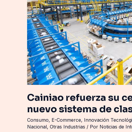
nuevo
sistema
de
clasificación
automatizada
Cainiao refuerza su c
nuevo sistema de cla
Consumo
,
E-Commerce
,
Innovación Tecnológ
Nacional
,
Otras Industrias
/ Por
Noticias de In