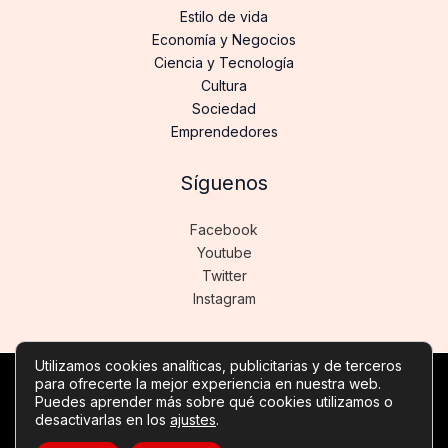
Estilo de vida
Economía y Negocios
Ciencia y Tecnología
Cultura
Sociedad
Emprendedores
Síguenos
Facebook
Youtube
Twitter
Instagram
Utilizamos cookies analíticas, publicitarias y de terceros
para ofrecerte la mejor experiencia en nuestra web.
Copyright © Todos los derechos reservados -
Puedes aprender más sobre qué cookies utilizamos o
noticiasdeinformatica.es
desactivarlas en los
ajustes
.