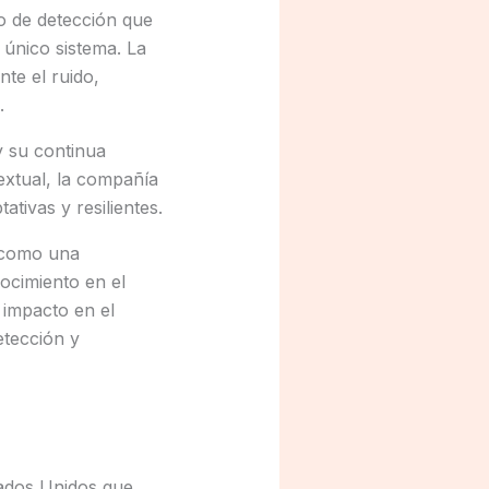
o de detección que
 único sistema. La
nte el ruido,
.
y su continua
extual, la compañía
tivas y resilientes.
 como una
ocimiento en el
 impacto en el
etección y
tados Unidos que