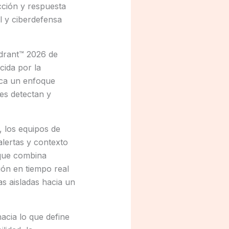
cción y respuesta
l y ciberdefensa
adrant™ 2026 de
ida por la
aca un enfoque
es detectan y
, los equipos de
lertas y contexto
 que combina
ión en tiempo real
tas aisladas hacia un
acia lo que define