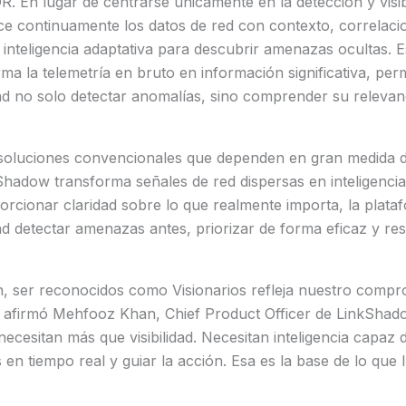
R. En lugar de centrarse únicamente en la detección y visibi
e continuamente los datos de red con contexto, correlacio
a inteligencia adaptativa para descubrir amenazas ocultas. 
rma la telemetría en bruto en información significativa, perm
ad no solo detectar anomalías, sino comprender su relevan
 soluciones convencionales que dependen en gran medida de
Shadow transforma señales de red dispersas en inteligenci
orcionar claridad sobre lo que realmente importa, la plata
ad detectar amenazas antes, priorizar de forma eficaz y r
n, ser reconocidos como Visionarios refleja nuestro comp
, afirmó Mehfooz Khan, Chief Product Officer de LinkSha
ecesitan más que visibilidad. Necesitan inteligencia capaz d
en tiempo real y guiar la acción. Esa es la base de lo que 