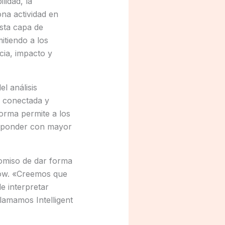
lidad, la
na actividad en
Esta capa de
itiendo a los
cia, impacto y
l análisis
a conectada y
forma permite a los
esponder con mayor
romiso de dar forma
dow. «Creemos que
e interpretar
llamamos Intelligent