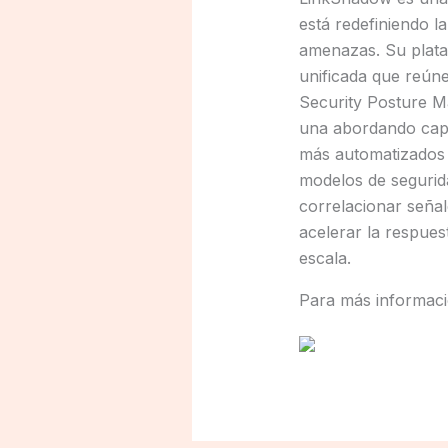
está redefiniendo 
amenazas. Su plata
unificada que reún
Security Posture M
una abordando capa
más automatizados 
modelos de segurida
correlacionar seña
acelerar la respues
escala.
Para más informació