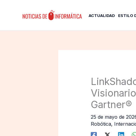
Ir
al
ACTUALIDAD
ESTILO 
contenido
LinkShado
Visionari
Gartner®
25 de mayo de 20
Robótica
,
Internaci