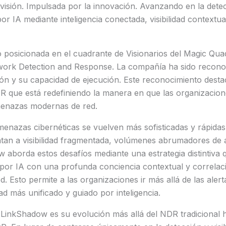
visión. Impulsada por la innovación. Avanzando en la dete
or IA mediante inteligencia conectada, visibilidad contextua
 posicionada en el cuadrante de Visionarios del Magic Qu
ork Detection and Response. La compañía ha sido reconoc
sión y su capacidad de ejecución. Este reconocimiento dest
R que está redefiniendo la manera en que las organizacion
menazas modernas de red.
enazas cibernéticas se vuelven más sofisticadas y rápidas
tan a visibilidad fragmentada, volúmenes abrumadores de a
w aborda estos desafíos mediante una estrategia distintiva
 por IA con una profunda conciencia contextual y correlac
ed. Esto permite a las organizaciones ir más allá de las aler
d más unificado y guiado por inteligencia.
 LinkShadow es su evolución más allá del NDR tradicional h