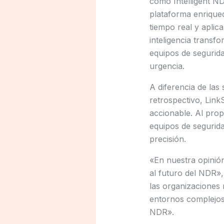
como Intelligent ND
plataforma enriquec
tiempo real y aplic
inteligencia transfo
equipos de segurid
urgencia.
A diferencia de las
retrospectivo, Link
accionable. Al prop
equipos de segurid
precisión.
«En nuestra opinió
al futuro del NDR»
las organizaciones n
entornos complejos 
NDR».