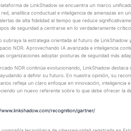
 plataforma de LinkShadow se encuentra un marco unificad
 red, analítica conductual e inteligencia de amenazas en un
ertas de alta fidelidad al tiempo que reduce significativame
pos de seguridad a centrarse en lo verdaderamente crítico
 subraya la estrategia orientada al futuro de LinkShadow 
spacio NDR. Aprovechando IA avanzada e inteligencia cont
las organizaciones adoptar posturas de seguridad más adapta
ercado NDR continúa evolucionando, LinkShadow destaca
yudando a definir su futuro. En nuestra opinión, su recon
arios refleja un claro enfoque en innovación, inteligencia e
eciendo un nuevo referente sobre lo que debe ofrecer la d
//www.linkshadow.com/recognition/gartner/
compañía tecnológica de ciberseguridad registrada en Es