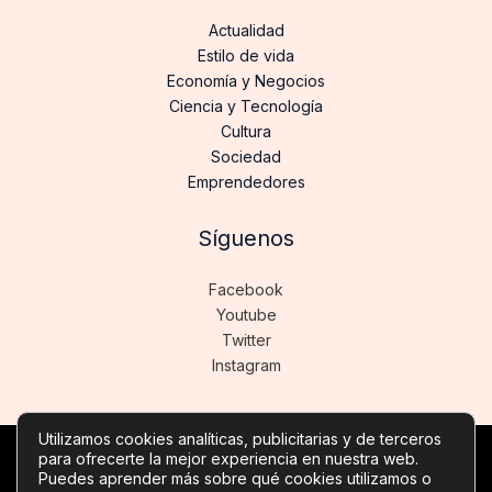
Actualidad
Estilo de vida
Economía y Negocios
Ciencia y Tecnología
Cultura
Sociedad
Emprendedores
Síguenos
Facebook
Youtube
Twitter
Instagram
Utilizamos cookies analíticas, publicitarias y de terceros
para ofrecerte la mejor experiencia en nuestra web.
Copyright © Todos los derechos reservados -
Puedes aprender más sobre qué cookies utilizamos o