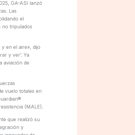
2025, GA-ASI lanzó
as. Las
lidando el
 no tripulados
 en el aire», dijo
ar y ver’. Ya
a aviación de
fuerzas
e vuelo totales en
Guardian®
resistencia (MALE).
te que realizó su
egración y