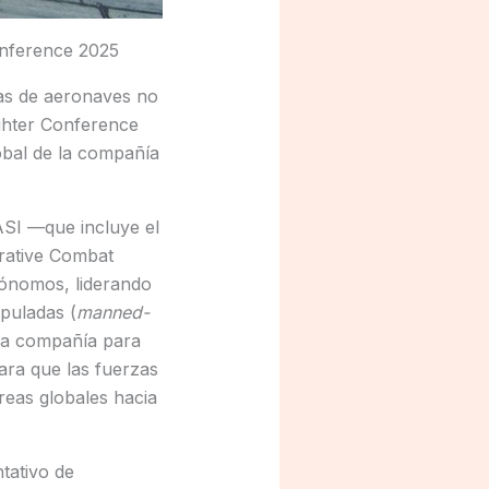
Conference 2025
mas de aeronaves no
ighter Conference
obal de la compañía
ASI —que incluye el
rative Combat
tónomos, liderando
ipuladas (
manned-
e la compañía para
ara que las fuerzas
reas globales hacia
tativo de