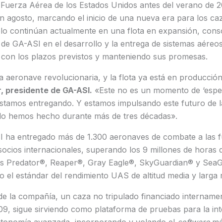
 Fuerza Aérea de los Estados Unidos antes del verano de 
agosto, marcando el inicio de una nueva era para los caz
lo continúan actualmente en una flota en expansión, conso
 de GA-ASI en el desarrollo y la entrega de sistemas aéreos
con los plazos previstos y manteniendo sus promesas.
aeronave revolucionaria, y la flota ya está en producción y
, presidente de GA-ASI.
«Este no es un momento de ‘esper
stamos entregando. Y estamos impulsando este futuro de l
lo hemos hecho durante más de tres décadas».
 ha entregado más de 1.300 aeronaves de combate a las 
ocios internacionales, superando los 9 millones de horas d
es Predator®, Reaper®, Gray Eagle®, SkyGuardian® y Sea
el estándar del rendimiento UAS de altitud media y larga 
e la compañía, un caza no tripulado financiado internamen
9, sigue sirviendo como plataforma de pruebas para la int