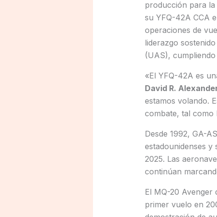
producción para la
su YFQ-42A CCA en 
operaciones de vue
liderazgo sostenido
(UAS), cumpliendo 
«El YFQ-42A es una 
David R. Alexander
estamos volando. E
combate, tal como 
Desde 1992, GA-ASI
estadounidenses y s
2025. Las aeronav
continúan marcando 
El MQ-20 Avenger d
primer vuelo en 200