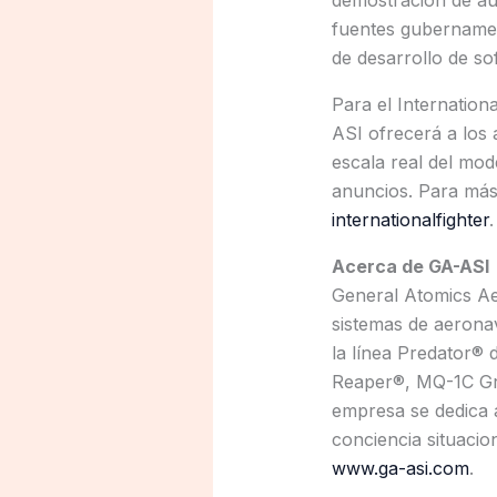
demostración de a
fuentes gubernament
de desarrollo de s
Para el Internation
ASI ofrecerá a los 
escala real del mod
anuncios. Para más
internationalfighter
.
Acerca de GA-ASI
General Atomics Aer
sistemas de aeronav
la línea Predator®
Reaper®, MQ-1C Gr
empresa se dedica 
conciencia situacio
www.ga-asi.com
.