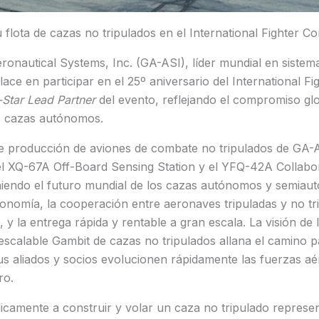
flota de cazas no tripulados en el International Fighter 
ronautical Systems, Inc. (GA-ASI), líder mundial en siste
lace en participar en el 25º aniversario del International F
-Star Lead Partner
del evento, reflejando el compromiso gl
os cazas autónomos.
 de producción de aviones de combate no tripulados de GA-
 XQ-67A Off-Board Sensing Station y el YFQ-42A Collabo
iniendo el futuro mundial de los cazas autónomos y semiau
tonomía, la cooperación entre aeronaves tripuladas y no tr
), y la entrega rápida y rentable a gran escala. La visión d
escalable Gambit de cazas no tripulados allana el camino p
s aliados y socios evolucionen rápidamente las fuerzas aé
ro.
camente a construir y volar un caza no tripulado represen