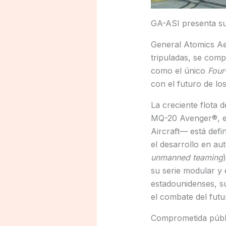
GA-ASI presenta su 
General Atomics Ae
tripuladas, se comp
como el único
Four
con el futuro de l
La creciente flota
MQ-20 Avenger®, el
Aircraft— está def
el desarrollo en au
unmanned teaming
su serie modular y 
estadounidenses, su
el combate del futu
Comprometida públi