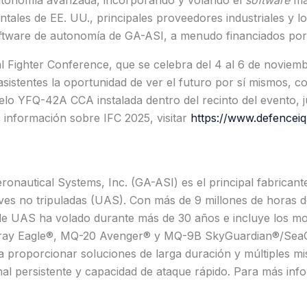
utonomía avanzada, incorporando y volando el
software
má
ales de EE. UU., principales proveedores industriales y l
oftware de autonomía de GA-ASI, a menudo financiados por
al Fighter Conference, que se celebra del 4 al 6 de novie
asistentes la oportunidad de ver el futuro por sí mismos, c
elo YFQ-42A CCA instalada dentro del recinto del evento, 
 información sobre IFC 2025, visitar
https://www.defencei
onautical Systems, Inc. (GA-ASI) es el principal fabricant
es no tripuladas (UAS). Con más de 9 millones de horas de
 de UAS ha volado durante más de 30 años e incluye los 
ay Eagle®, MQ-20 Avenger® y MQ-9B SkyGuardian®/SeaG
a proporcionar soluciones de larga duración y múltiples m
nal persistente y capacidad de ataque rápido. Para más info