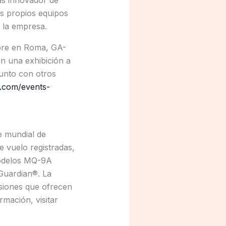
s innovador de
os propios equipos
 la empresa.
mbre en Roma, GA-
on una exhibición a
junto con otros
q.com/events-
e mundial de
 vuelo registradas,
modelos MQ-9A
uardian®. La
isiones que ofrecen
rmación, visitar