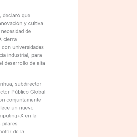
, declaró que
nnovación y cultiva
a necesidad de
A cierra
o con universidades
a industrial, para
l desarrollo de alta
inhua, subdirector
ector Público Global
ron conjuntamente
ablece un nuevo
mputing+X en la
 pilares
otor de la