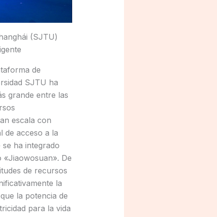
hanghái (SJTU)
igente
ataforma de
versidad SJTU ha
ás grande entre las
ursos
ran escala con
l de acceso a la
 se ha integrado
io «Jiaowosuan». De
citudes de recursos
ificativamente la
 que la potencia de
ricidad para la vida