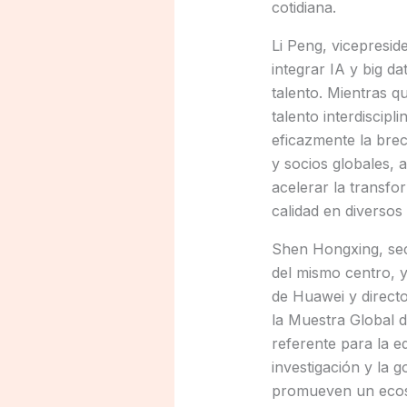
cotidiana.
Li Peng, vicepresid
integrar IA y big d
talento. Mientras q
talento interdiscipl
eficazmente la bre
y socios globales, 
acelerar la transfo
calidad en diversos
Shen Hongxing, sec
del mismo centro, y
de Huawei y direct
la Muestra Global d
referente para la 
investigación y la 
promueven un ecosi