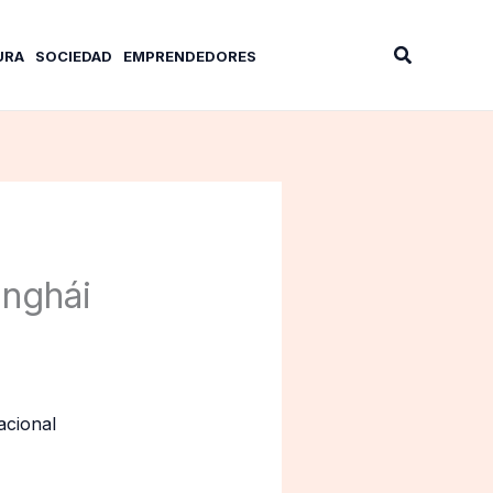
Buscar
URA
SOCIEDAD
EMPRENDEDORES
anghái
acional