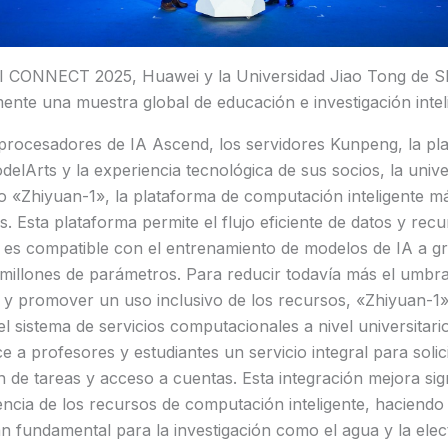
 CONNECT 2025, Huawei y la Universidad Jiao Tong de S
nte una muestra global de educación e investigación intel
rocesadores de IA Ascend, los servidores Kunpeng, la pl
delArts y la experiencia tecnológica de sus socios, la uni
o «Zhiyuan-1», la plataforma de computación inteligente m
s. Esta plataforma permite el flujo eficiente de datos y rec
 es compatible con el entrenamiento de modelos de IA a g
 millones de parámetros. Para reducir todavía más el umbra
 y promover un uso inclusivo de los recursos, «Zhiyuan-1»
 sistema de servicios computacionales a nivel universitar
e a profesores y estudiantes un servicio integral para soli
 de tareas y acceso a cuentas. Esta integración mejora sign
ciencia de los recursos de computación inteligente, haciendo
an fundamental para la investigación como el agua y la elect