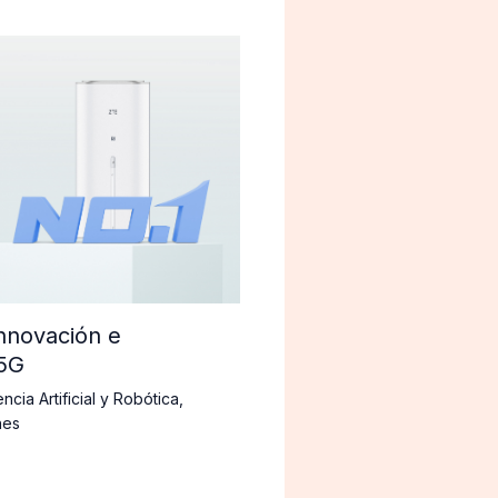
innovación e
 5G
encia Artificial y Robótica
,
nes