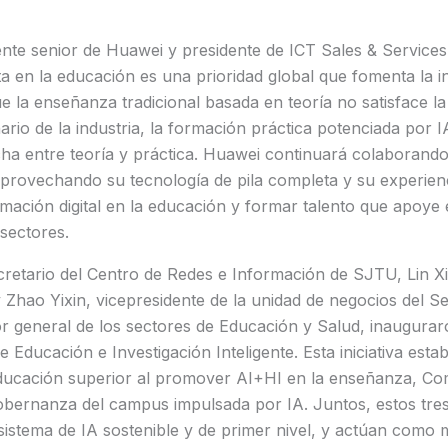
ente senior de Huawei y presidente de ICT Sales & Services
ata en la educación es una prioridad global que fomenta la i
ue la enseñanza tradicional basada en teoría no satisface l
inario de la industria, la formación práctica potenciada por I
cha entre teoría y práctica. Huawei continuará colaborand
aprovechando su tecnología de pila completa y su experienci
rmación digital en la educación y formar talento que apoye e
 sectores.
retario del Centro de Redes e Información de SJTU, Lin X
 Zhao Yixin, vicepresidente de la unidad de negocios del S
or general de los sectores de Educación y Salud, inaugura
e Educación e Investigación Inteligente. Esta iniciativa est
educación superior al promover AI+HI en la enseñanza, Co
gobernanza del campus impulsada por IA. Juntos, estos tres
stema de IA sostenible y de primer nivel, y actúan como m