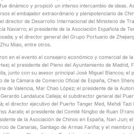
 fue dinámico y propició un intenso intercambio de ideas. As
sos el embajador extraordinario y plenipotenciario de Chi
el director de Desarrollo Internacional del Ministerio de Tr
ía Navarro; el presidente de la Asociación Española de T
sada; y el director general del Grupo Portuario de Zhejian
hu Miao, entre otros.
aron en el evento el consejero económico y comercial de l
xi; el presidente del Pleno del Ayuntamiento de Madrid, F
ta, junto con su asesor principal José Miguel Blancos; el p
o de la Cámara de Comercio Oficial de España, Chen Shengl
ria de Valencia, Mar Chao López; el presidente de la Autori
 Gerardo Landaluce Calleja; el subdirector general del Pue
à; el director ejecutivo del Puerto Tanger Med, Mehdi Tazi R
driss Aarabi; el presidente del Comité Ningbo de Ruan (Franc
sidente de la Asociación de Chinos en España, Nan Jun; el
cio de Canarias, Santiago de Armas Fariña; y el miembro 