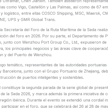
 Ultramar, Chen Jianxin. También asistieron representante
rias como Vigo, Castellón y Las Palmas, así como de 67 em
o y logístico, entre ellas COSCO Shipping, MSC, Maersk,
ONE, UPS y GMR Global Trans.
la Secretaría del Foro de la Ruta Marítima de la Seda reali
edición del foro en 2026. Por su parte, el Departamento de 
o, junto con Wenzhou Port Group Co., Ltd., expusieron de
iva, los principales negocios y las áreas clave de cooperaci
n y del Puerto de Wenzhou.
logo temático, representantes de las autoridades portuarias 
y Barcelona, junto con el Grupo Portuario de Zhejiang, deb
trucción de puertos inteligentes y sostenibles.
 constituye la segunda parada de la serie global de presen
 de la Seda 2026, y marca además la primera iniciativa de 
región ibérica. Durante el evento se extendió una cordial in
participar en el foro, que se celebrará del 26 al 28 de ma