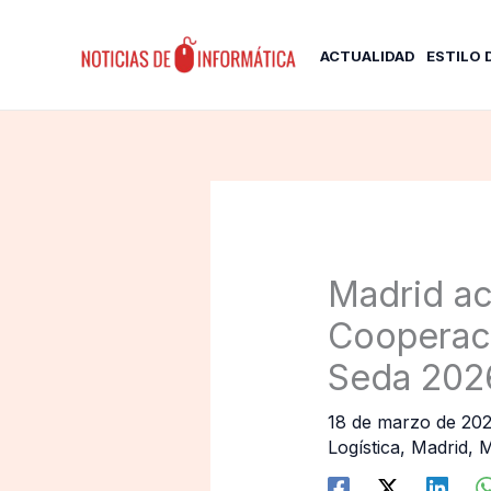
Ir
al
ACTUALIDAD
ESTILO 
contenido
Madrid ac
Cooperaci
Seda 202
18 de marzo de 20
Logística
,
Madrid
,
M