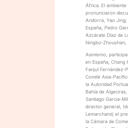
África. El ambiente
pronunciaron discur
Andorra, Yao Jing; 
España, Pedro Garc
Azcárate Díaz de Lo
Ningbo-Zhoushan, Z
Asimismo, particip
en España, Chang He
Fanjul Fernández-Pi
Comité Asia-Pacífic
la Autoridad Portua
Bahía de Algeciras,
Santiago Garcia-Mil
director general, I
Lemarchand; el pre
la Cámara de Comer