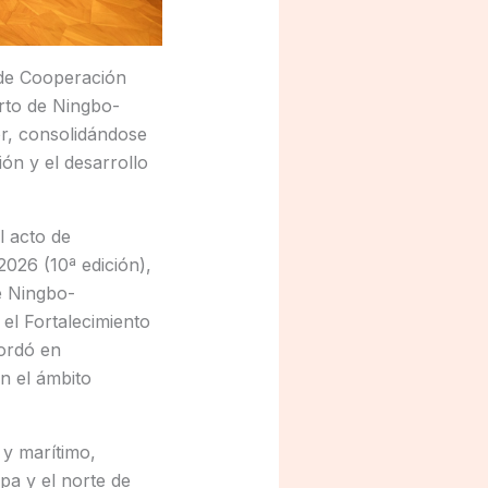
 de Cooperación
erto de Ningbo-
r, consolidándose
ón y el desarrollo
l acto de
026 (10ª edición),
e Ningbo-
el Fortalecimiento
bordó en
n el ámbito
 y marítimo,
pa y el norte de