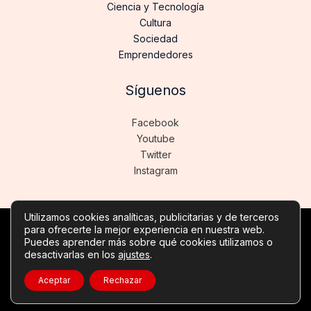
Ciencia y Tecnología
Cultura
Sociedad
Emprendedores
Síguenos
Facebook
Youtube
Twitter
Instagram
Utilizamos cookies analíticas, publicitarias y de terceros
para ofrecerte la mejor experiencia en nuestra web.
Copyright © Todos los derechos reservados -
Puedes aprender más sobre qué cookies utilizamos o
noticiasdeinformatica.es
desactivarlas en los
ajustes
.
Política de privacidad
-
Política de cookies
-
Contacto
Aceptar
Rechazar