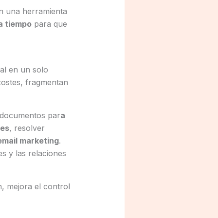
on una herramienta
a tiempo
para que
ial en un solo
costes, fragmentan
r documentos par
a
nes
, resolver
mail marketing
.
s y las relaciones
n, mejora el control