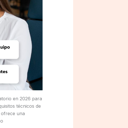
atorio en 2026 para
isitos técnicos de
 ofrece una
io