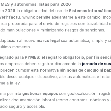
YMES y autónomos: listas para 2026
en
2026
la obligatoriedad del uso de
Sistemas Informático
Veri*factu.
wiwink permite adelantarse a este cambio, inc
nica preparada para el envío de registros con trazabilidad e
ndo manipulaciones y minimizando riesgos de sanciones.
 adaptación al nuevo
marco legal
sea automática, simple y s
 último momento.
egrado para PYMES: el registro obligatorio, por fin senci
las empresas deben registrar diariamente la
jornada de su
 pueden cumplir esta normativa
sin hojas de cálculo ni pa
sible desde cualquier dispositivo, alertas automáticas e histor
e a la ley.
rma permite
gestionar equipos
con geolocalización, regist
ralizar documentación laboral (como contratos, nóminas 
acio seguro y accesible.