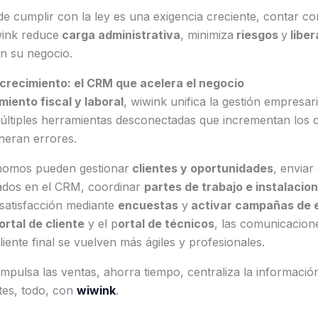
e cumplir con la ley es una exigencia creciente, contar c
ink reduce
carga administrativa
, minimiza
riesgos
y
liber
n su negocio.
 crecimiento: el CRM que acelera el negocio
miento fiscal y laboral
, wiwink unifica la gestión empresar
múltiples herramientas desconectadas que incrementan los 
neran errores.
omos pueden gestionar
clientes y oportunidades
, envia
ados en el CRM, coordinar
partes de trabajo e instalacio
 satisfacción mediante
encuestas
y
activar campañas de e
ortal de cliente
y el p
ortal de técnicos
, las comunicacione
liente final se vuelven más ágiles y profesionales.
impulsa las ventas, ahorra tiempo, centraliza la informació
entes, todo, con
wiwink
.