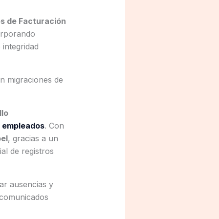
s de Facturación
orporando
 integridad
in migraciones de
llo
s empleados
. Con
pel
, gracias a un
ial de registros
rar ausencias y
y comunicados