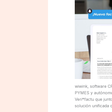
wiwink, software CR
PYMES y autónomos 
Veri*factu que jun
solución unificada q