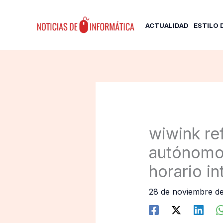
Ir
al
ACTUALIDAD
ESTILO 
contenido
wiwink re
autónomos
horario i
28 de noviembre d