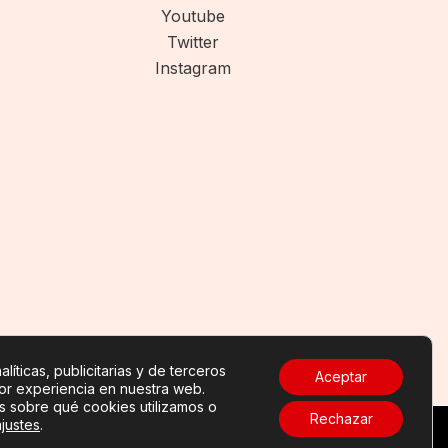
Youtube
Twitter
Instagram
líticas, publicitarias y de terceros
Aceptar
jor experiencia en nuestra web.
 sobre qué cookies utilizamos o
Rechazar
ajustes
.
lítica de cookies
-
Contacto