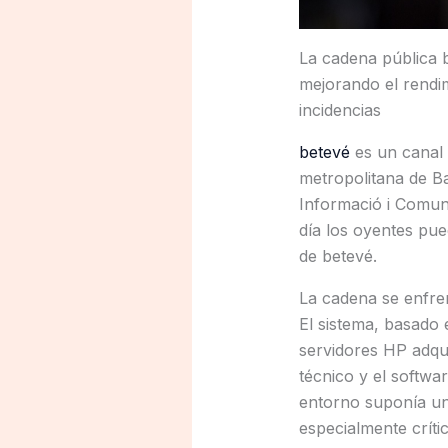
La cadena pública b
mejorando el rendimi
incidencias
betevé
es un canal d
metropolitana de Ba
Informació i Comuni
día los oyentes pue
de betevé.
La cadena se enfren
El sistema, basado 
servidores HP adqu
técnico y el softwa
entorno suponía un r
especialmente crít