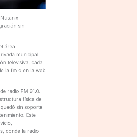
 Nutanix,
gración sin
el área
privada municipal
n televisiva, cada
de la fm o en la web
de radio FM 91.0.
tructura física de
 quedó sin soporte
tenimiento. Este
vicio,
, donde la radio