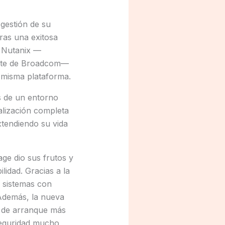
gestión de su
ras una exitosa
e Nutanix —
arte de Broadcom—
a misma plataforma.
s de un entorno
alización completa
xtendiendo su vida
ge dio sus frutos y
lidad. Gracias a la
 sistemas con
 Además, la nueva
s de arranque más
 seguridad mucho