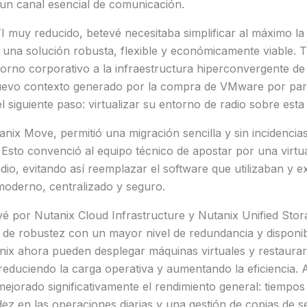
un canal esencial de comunicación.
 muy reducido, betevé necesitaba simplificar al máximo la 
 una solución robusta, flexible y económicamente viable. T
torno corporativo a la infraestructura hiperconvergente d
nuevo contexto generado por la compra de VMware por p
el siguiente paso: virtualizar su entorno de radio sobre est
nix Move, permitió una migración sencilla y sin incidencia
Esto convenció al equipo técnico de apostar por una virtu
dio, evitando así reemplazar el software que utilizaban y e
moderno, centralizado y seguro.
é por Nutanix Cloud Infrastructure y Nutanix Unified Stora
 de robustez con un mayor nivel de redundancia y disponibi
nix ahora pueden desplegar máquinas virtuales y restaurar
reduciendo la carga operativa y aumentando la eficiencia.
mejorado significativamente el rendimiento general: tiempo
dez en las operaciones diarias y una gestión de copias de