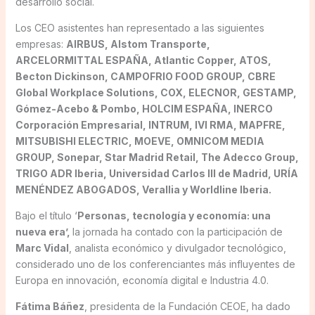
desarrollo social.
Los CEO asistentes han representado a las siguientes
empresas:
AIRBUS, Alstom Transporte,
ARCELORMITTAL ESPAÑA, Atlantic Copper, ATOS,
Becton Dickinson, CAMPOFRIO FOOD GROUP, CBRE
Global Workplace Solutions, COX, ELECNOR, GESTAMP,
Gómez-Acebo & Pombo, HOLCIM ESPAÑA, INERCO
Corporación Empresarial, INTRUM, IVI RMA, MAPFRE,
MITSUBISHI ELECTRIC, MOEVE, OMNICOM MEDIA
GROUP, Sonepar, Star Madrid Retail, The Adecco Group,
TRIGO ADR Iberia, Universidad Carlos III de Madrid, URÍA
MENÉNDEZ ABOGADOS, Verallia y Worldline Iberia.
Bajo el título ‘
Personas, tecnología y economía: una
nueva era’,
la jornada ha contado con la participación de
Marc Vidal
, analista económico y divulgador tecnológico,
considerado uno de los conferenciantes más influyentes de
Europa en innovación, economía digital e Industria 4.0.
Fátima Báñez
, presidenta de la Fundación CEOE, ha dado