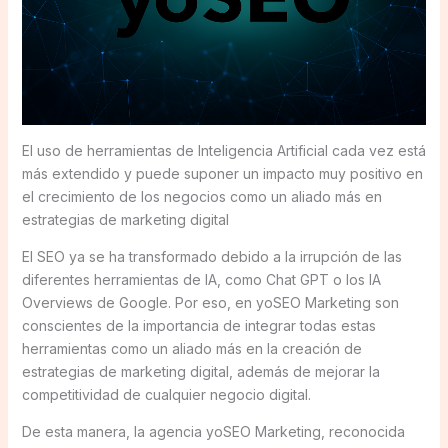
El uso de herramientas de Inteligencia Artificial cada vez está
más extendido y puede suponer un impacto muy positivo en
el crecimiento de los negocios como un aliado más en
estrategias de marketing digital
El SEO ya se ha transformado debido a la irrupción de las
diferentes herramientas de IA, como Chat GPT o los IA
Overviews de Google. Por eso, en yoSEO Marketing son
conscientes de la importancia de integrar todas estas
herramientas como un aliado más en la creación de
estrategias de marketing digital, además de mejorar la
competitividad de cualquier negocio digital.
De esta manera, la agencia yoSEO Marketing, reconocida