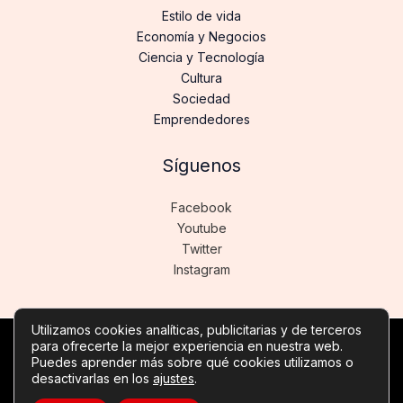
Estilo de vida
Economía y Negocios
Ciencia y Tecnología
Cultura
Sociedad
Emprendedores
Síguenos
Facebook
Youtube
Twitter
Instagram
Utilizamos cookies analíticas, publicitarias y de terceros
para ofrecerte la mejor experiencia en nuestra web.
Copyright © Todos los derechos reservados -
Puedes aprender más sobre qué cookies utilizamos o
desactivarlas en los
ajustes
.
noticiasdeinformatica.es